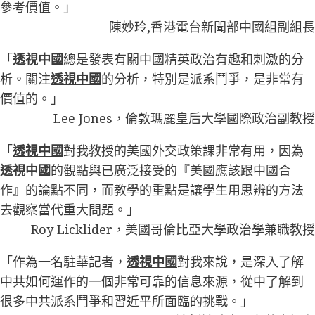
參考價值。」
陳妙玲,香港電台新聞部中國組副組長
「
透視中國
總是發表有關中國精英政治有趣和刺激的分
析。關注
透視中國
的分析，特別是派系鬥爭，是非常有
價值的。」
Lee Jones，倫敦瑪麗皇后大學國際政治副教授
「
透視中國
對我教授的美國外交政策課非常有用，因為
透視中國
的觀點與已廣泛接受的『美國應該跟中國合
作』的論點不同，而教學的重點是讓學生用思辨的方法
去觀察當代重大問題。」
Roy Licklider，美國哥倫比亞大學政治學兼職教授
「作為一名駐華記者，
透視中國
對我來說，是深入了解
中共如何運作的一個非常可靠的信息來源，從中了解到
很多中共派系鬥爭和習近平所面臨的挑戰。」