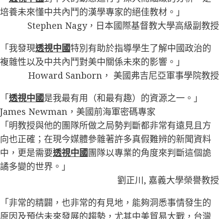
培養未來懂中共內鬥的漢學專家的絕佳教材。」
Stephen Nagy，日本國際基督教大學高級副教授
「我發現
透視中國
特別有助於指導學生了解中國政治的
複雜性以及中共內鬥對美中關係未來的影響。」
Howard Sanborn， 美國弗吉尼亞軍事學院教授
「
透視中國
是我最有用（和最有趣）的資源之一。」
James Newman，美國前海軍密碼專家
「明教授與他的團隊所做之局勢判斷都非常有遠見且方
向也正確；在現今媒體參雜著許多真假難辨的新聞資料
中，更是需要
透視中國
團隊以專業的角度來判斷這個詭
譎多變的世界。」
劉正川, 嘉義大學榮譽教授
「非常的精闢，也非常的有見地，能夠洞悉事情發生的
原因及預估未來發展的趨勢，尤其中美貿易大戰，台灣