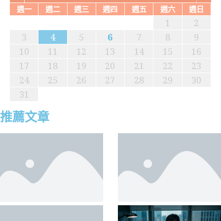
週一
週二
週三
週四
週五
週六
週日
1
2
2
4
0
2
1
4
2
4
0
3
1
3
2
0
3
1
4
2
4
0
1
4
0
2
0
3
1
4
2
2
1
3
1
4
0
2
0
3
3
2
4
0
2
1
3
1
4
4
0
3
1
3
2
4
0
2
2
0
3
1
4
2
4
0
0
3
4
1
1
4
3
4
5
6
7
8
9
9
1
7
9
5
5
8
1
6
9
1
7
0
5
8
0
6
6
9
5
7
0
5
8
1
6
9
1
7
8
1
7
9
5
7
0
6
8
1
6
9
9
5
8
0
6
8
1
7
9
5
7
0
0
6
9
1
7
9
5
8
0
6
8
1
1
7
0
5
8
0
6
9
1
7
9
5
6
9
5
7
0
5
8
1
6
9
1
7
7
0
6
1
8
8
1
10
11
12
13
14
15
16
6
8
4
6
2
2
5
8
3
6
8
4
7
2
5
7
3
3
6
2
4
7
2
5
8
3
6
8
4
5
8
4
6
2
4
7
3
5
8
3
6
6
2
5
7
3
5
8
4
6
2
4
7
7
3
6
8
4
6
2
5
7
3
5
8
8
4
7
2
5
7
3
6
8
4
6
2
3
6
2
4
7
2
5
8
3
6
8
4
4
7
3
8
5
5
8
17
18
19
20
21
22
23
1
9
0
1
9
0
9
9
0
1
1
9
0
0
9
0
1
9
0
1
9
0
1
9
0
1
9
9
9
0
1
0
24
25
26
27
28
29
30
31
推薦文章
美日聯手保日元的深層原因；中國車企卷生卷死
中國商務部解釋產能過剩 七大邏輯漏洞明顯；國
中共全球捕撈中國富人財產；美烏關係戰略重構
北京在經濟放緩之際加強安全措施
廣西水災 地方政府「以死省錢」傳聞分析；日元
中國AI「降維傾銷」的超限戰路徑；川普「反共
馬興瑞的倒台與中共精英政治的當前動態
中國二季度GDP滑落揭示的經濟真相；美國年輕
中國汽車or中國「棄車」；俄烏戰爭地緣變軌下
廣西潰壩37萬人遭災 禍起平陸運河；川普新寵與
習近平在建黨105週年大會上的講話與北京的雄
眾邦銀行倒閉 房中首只蟑螂；中歐貿易底層硬傷
政府稅率越收越高
稅局數據揭開中國4億偽中產真相
與全球地緣變局
深貶根源及對中美市場影響;賣地巨降、虛擬GDP
產主義」的內外陰陽操作
人為何好感社會主義；中國上半年外貿數據深度
的終局博弈
北京隱憂—土耳其的地緣合圍；僅升兩上將 解放
心
難逃一戰；習近平七一講話暴露中共五大末日焦
與被債務吞噬的地方財政
分析
軍資歷斷層與清洗餘震
慮