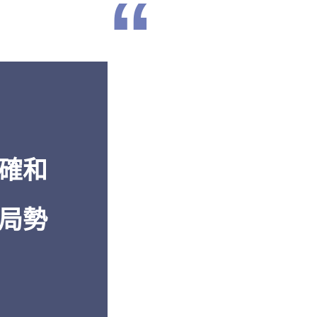
“
濟到軍事再
「從
透視中國
的報告中
卓越的報導
解。」
多年的深入
白邦瑞，《百
還是機密的
美國傳統基金會
」
確和
局勢