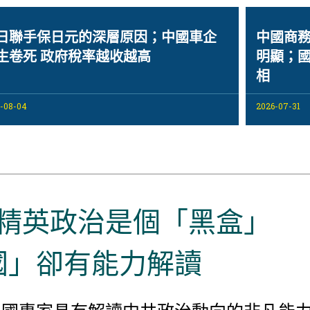
日聯手保日元的深層原因；中國車企
中國商務
生卷死 政府稅率越收越高
明顯；國
相
-08-04
2026-07-31
精英政治是個「黑盒」
國」卻有能力解讀