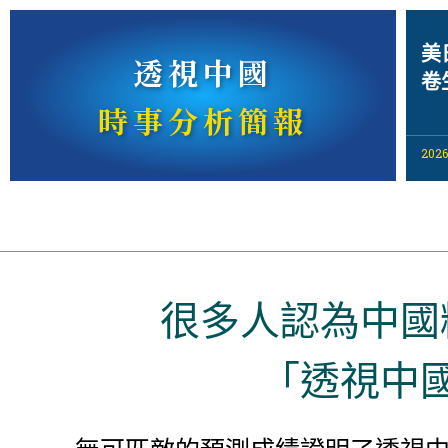
美
透視中國
卷
時事分析簡報
2026
很多人認為中國
「透視中