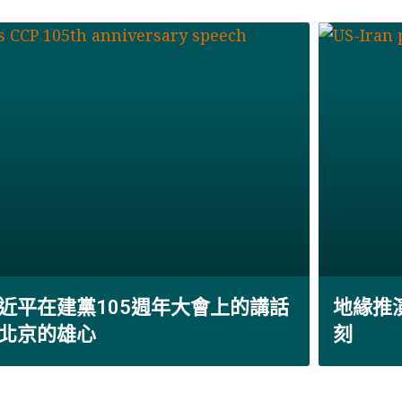
近平在建黨105週年大會上的講話
地緣推
北京的雄心
刻