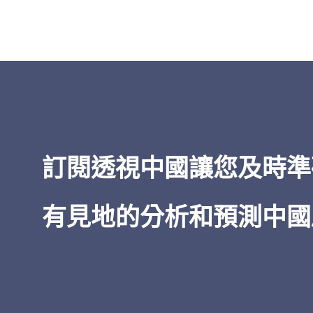
「
透視中國
的洞察力之廣博——從經
到治理，所有這些都以對當權者的
為基礎——令人印象深刻。在我五十
閱讀中國的經驗中，無論是非機密
情報，
透視中國
都是獨一無二的。
訂閱透視中國讓您及時準
James Newman
有見地的分析和預測中國
美國前海軍密碼專家