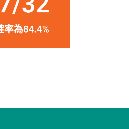
7/32
率為84.4%