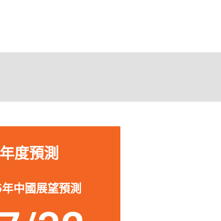
助我投資或退出中國的公
「作為一
深入了解
來源，從
s Nelson
所面臨的
urdock Capital Partners
年度預測
25年中國展望預測