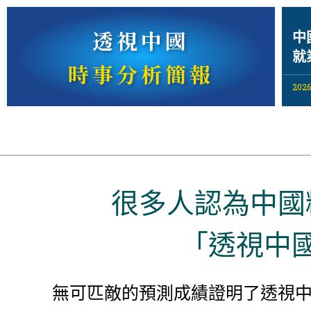
透視中國
中
就
時事分析簡報
2026
很多人認為中國
「透視中
無可匹敵的預測成績證明了透視