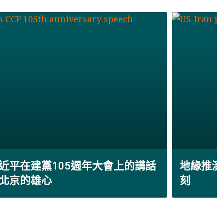
近平在建黨105週年大會上的講話
地緣推
北京的雄心
刻