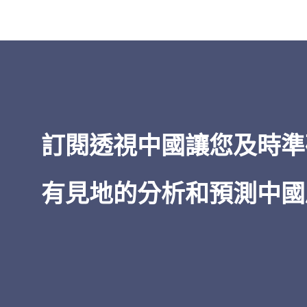
「
透視中國
的洞察力之廣博——從經
到治理，所有這些都以對當權者的
為基礎——令人印象深刻。在我五十
閱讀中國的經驗中，無論是非機密
情報，
透視中國
都是獨一無二的。
訂閱透視中國讓您及時準
James Newman
有見地的分析和預測中國
美國前海軍密碼專家