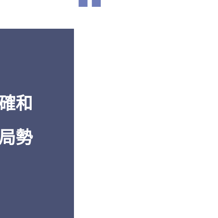
“
濟到軍事再
「從
透視中國
的報告中
卓越的報導
解。」
多年的深入
白邦瑞，《百
還是機密的
美國傳統基金會
」
確和
局勢