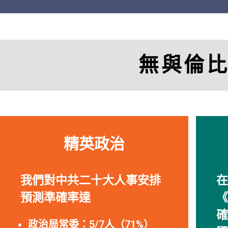
無與倫
精英政治
我們對中共二十大人事安排
在
預測準確率達
《
確
政治局常委：5/7人（71%）