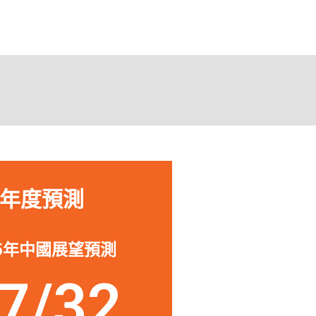
助我投資或退出中國的公
「作為一
深入了解
來源，從
s Nelson
所面臨的
urdock Capital Partners
年度預測
25年中國展望預測
7/32