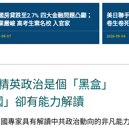
國房貸跌至2.7% 四大金融問題凸顯；
美日聯
業嚴峻 高考生棄名校 入官家
卷生卷死
-08-07
2026-08-04
精英政治是個「黑盒」
國」卻有能力解讀
中國專家具有解讀中共政治動向的非凡能