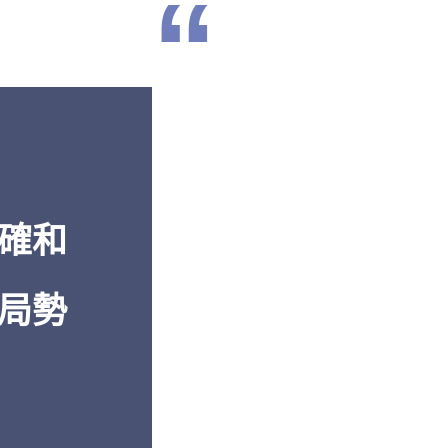
“
濟到軍事再
「從
透視中國
的報告中
卓越的報導
解。」
多年的深入
白邦瑞，《百
還是機密的
美國傳統基金會
」
確和
局勢