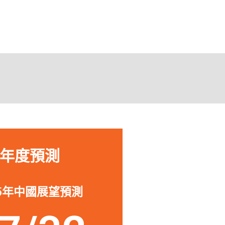
助我投資或退出中國的公
「作為一
深入了解
來源，從
s Nelson
所面臨的
urdock Capital Partners
年度預測
25年中國展望預測