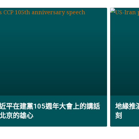
近平在建黨105週年大會上的講話
地緣推
北京的雄心
刻