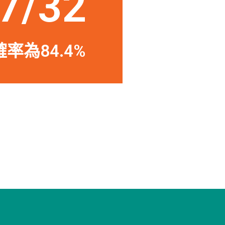
7/32
率為84.4%