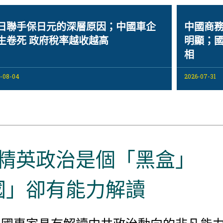
日聯手保日元的深層原因；中國車企
中國商務
生卷死 政府稅率越收越高
明顯；國
相
-08-04
2026-07-31
精英政治是個「黑盒」
國」卻有能力解讀