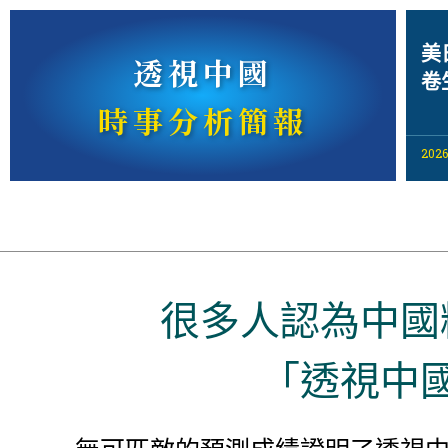
美
透視中國
卷
時事分析簡報
2026
很多人認為中國
「透視中