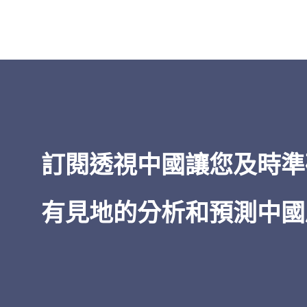
「
透視中國
的洞察力之廣博——從經
到治理，所有這些都以對當權者的
為基礎——令人印象深刻。在我五十
閱讀中國的經驗中，無論是非機密
情報，
透視中國
都是獨一無二的。
訂閱透視中國讓您及時準
James Newman
有見地的分析和預測中國
美國前海軍密碼專家