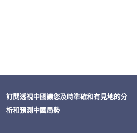
「
透視中國
的洞察力之廣博——從經濟到軍
事再到治理，所有這些都以對當權者的卓
越的報導為基礎——令人印象深刻。在我五
訂閱透視中國讓您及時準確和有見地的分
十多年的深入閱讀中國的經驗中，無論是
析和預測中國局勢
非機密還是機密的情報，
透視中國
都是獨
一無二的。」
James Newman