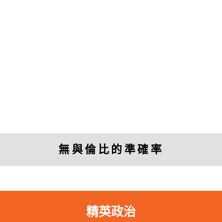
「
透視中國
的研究幫助我投資或退出中國
的公司。」
無與倫比的準確率
Charles Nelson
Managing Director, Murdock Capital Partners
精英政治