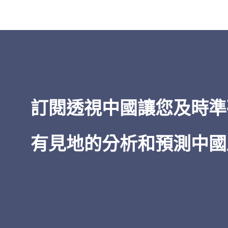
「
透視中國
的洞察力之廣博——從經
到治理，所有這些都以對當權者的
為基礎——令人印象深刻。在我五十
閱讀中國的經驗中，無論是非機密
情報，
透視中國
都是獨一無二的。
訂閱透視中國讓您及時準
James Newman
有見地的分析和預測中國
美國前海軍密碼專家