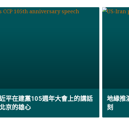
近平在建黨105週年大會上的講話
地緣推
北京的雄心
刻