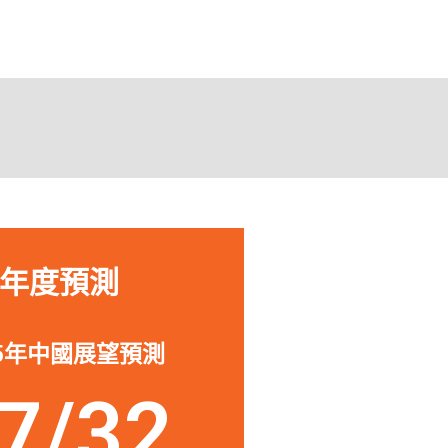
助我投資或退出中國的公
「作為一
深入了解
來源，從
s Nelson
所面臨的
urdock Capital Partners
年度預測
25年中國展望預測
7/32