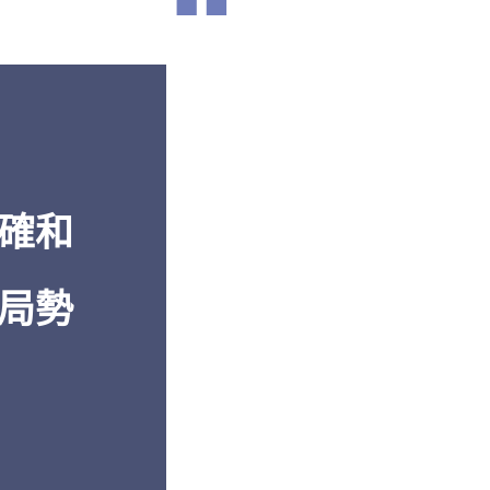
“
濟到軍事再
「從
透視中國
的報告中
卓越的報導
解。」
多年的深入
白邦瑞，《百
還是機密的
美國傳統基金會
」
確和
局勢