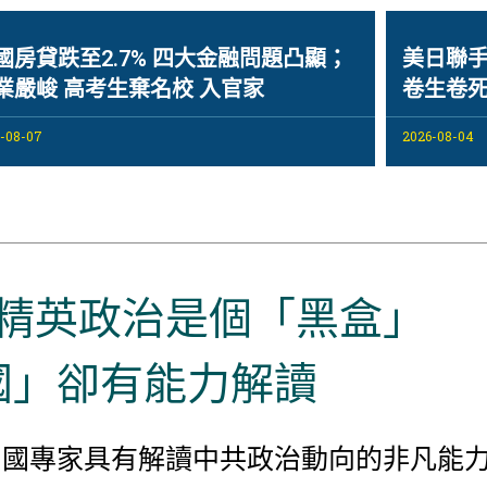
國房貸跌至2.7% 四大金融問題凸顯；
美日聯
業嚴峻 高考生棄名校 入官家
卷生卷死
-08-07
2026-08-04
精英政治是個「黑盒」
國」卻有能力解讀
中國專家具有解讀中共政治動向的非凡能