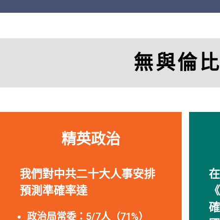
無與倫
精英政治
我們對中共二十大人事安排
在
預測準確率達
《
確
政治局常委：5/7人（71%）