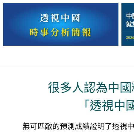
透視中國
中
就
時事分析簡報
2026
很多人認為中國
「透視中
無可匹敵的預測成績證明了透視