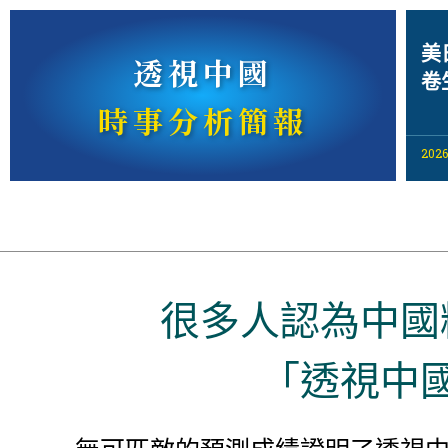
美
透視中國
卷
時事分析簡報
2026
很多人認為中國
「透視中