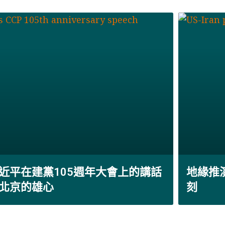
近平在建黨105週年大會上的講話
地緣推
北京的雄心
刻