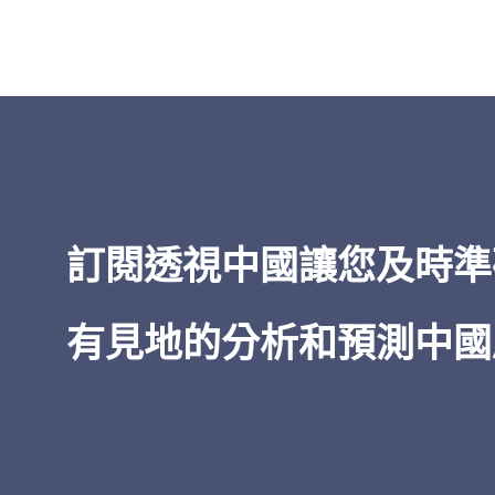
「
透視中國
的洞察力之廣博——從經
到治理，所有這些都以對當權者的
為基礎——令人印象深刻。在我五十
閱讀中國的經驗中，無論是非機密
情報，
透視中國
都是獨一無二的。
訂閱透視中國讓您及時準
James Newman
有見地的分析和預測中國
美國前海軍密碼專家