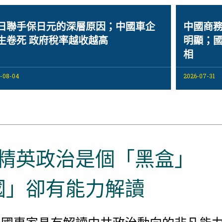
日聯手保日元的深層原因；中國車企
中國商務
生卷死 政府稅率越收越高
明顯；國
相
-08-04
2026-07-31
精英政治是個「黑盒」
國」卻有能力解讀