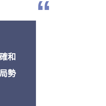
“
濟到軍事再
「從
透視中國
的報告中
卓越的報導
解。」
多年的深入
白邦瑞，《百
還是機密的
美國傳統基金會
」
確和
局勢