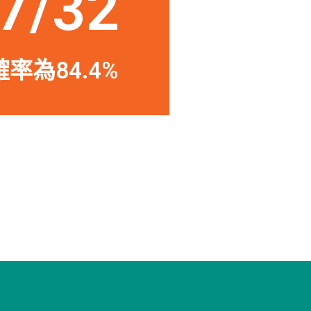
7/32
率為84.4%