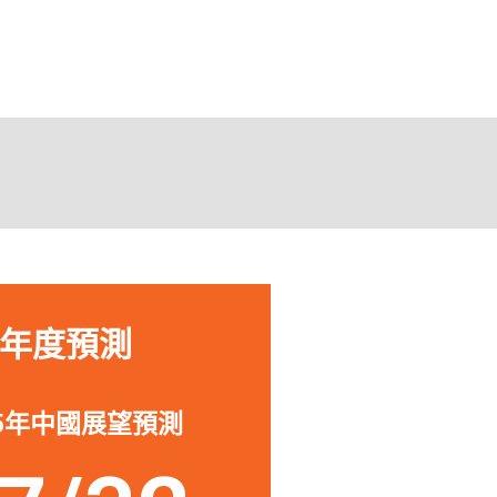
助我投資或退出中國的公
「作為一
深入了解
來源，從
s Nelson
所面臨的
urdock Capital Partners
年度預測
25年中國展望預測