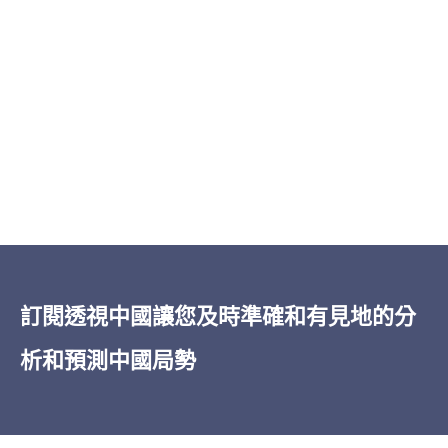
「
透視中國
的洞察力之廣博——從經濟到軍
事再到治理，所有這些都以對當權者的卓
越的報導為基礎——令人印象深刻。在我五
訂閱透視中國讓您及時準確和有見地的分
十多年的深入閱讀中國的經驗中，無論是
析和預測中國局勢
非機密還是機密的情報，
透視中國
都是獨
一無二的。」
James Newman