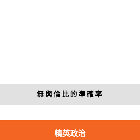
「
透視中國
的研究幫助我投資或退出中國
的公司。」
無與倫比的準確率
Charles Nelson
Managing Director, Murdock Capital Partners
精英政治