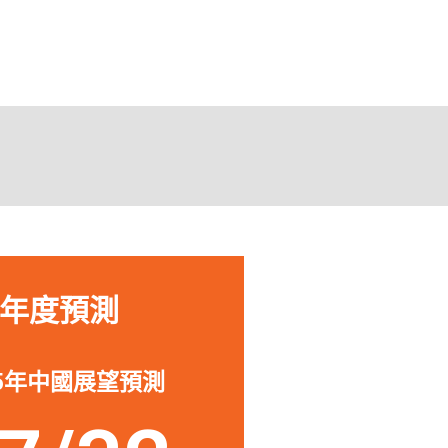
助我投資或退出中國的公
「作為一
深入了解
來源，從
s Nelson
所面臨的
urdock Capital Partners
年度預測
25年中國展望預測