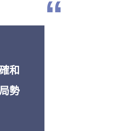
“
濟到軍事再
「從
透視中國
的報告中
卓越的報導
解。」
多年的深入
白邦瑞，《百
還是機密的
美國傳統基金會
」
確和
局勢