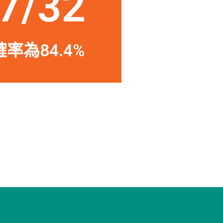
7/32
率為84.4%