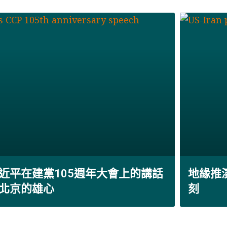
近平在建黨105週年大會上的講話
地緣推
北京的雄心
刻