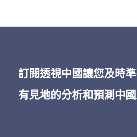
「
透視中國
的洞察力之廣博——從經
到治理，所有這些都以對當權者的
為基礎——令人印象深刻。在我五十
閱讀中國的經驗中，無論是非機密
情報，
透視中國
都是獨一無二的。
訂閱透視中國讓您及時準
James Newman
有見地的分析和預測中國
美國前海軍密碼專家