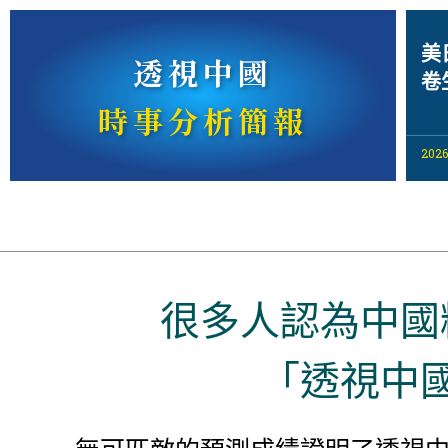
美
透視中國
卷
時事分析簡報
2026
很多人認為中國
「透視中