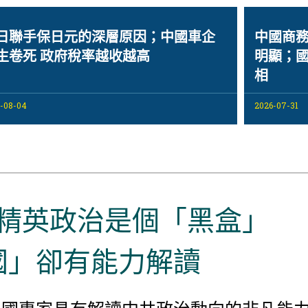
日聯手保日元的深層原因；中國車企
中國商務
生卷死 政府稅率越收越高
明顯；國
相
-08-04
2026-07-31
精英政治是個「黑盒」
國」卻有能力解讀