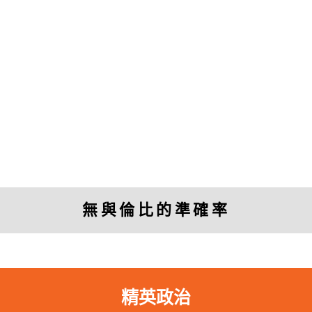
「
透視中國
的研究幫助我投資或退出中國
的公司。」
無與倫比的準確率
Charles Nelson
Managing Director, Murdock Capital Partners
精英政治