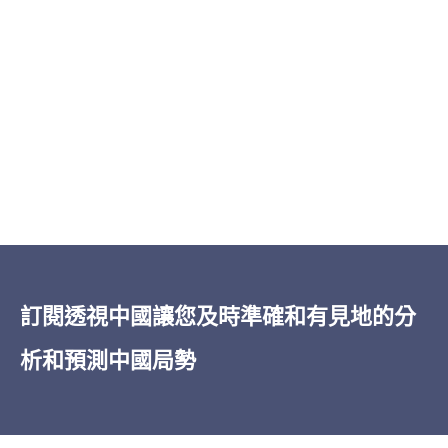
「
透視中國
的洞察力之廣博——從經濟到軍
事再到治理，所有這些都以對當權者的卓
越的報導為基礎——令人印象深刻。在我五
訂閱透視中國讓您及時準確和有見地的分
十多年的深入閱讀中國的經驗中，無論是
析和預測中國局勢
非機密還是機密的情報，
透視中國
都是獨
一無二的。」
James Newman