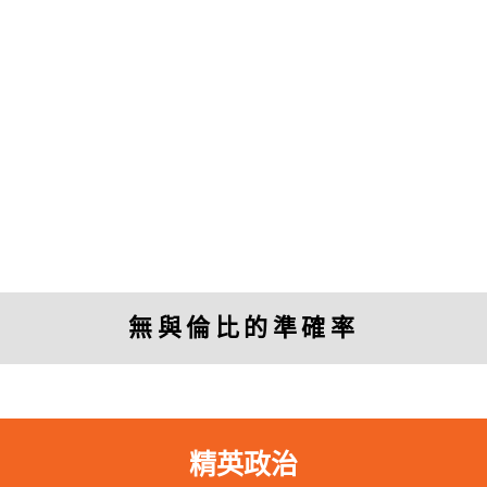
「
透視中國
的研究幫助我投資或退出中國
的公司。」
無與倫比的準確率
Charles Nelson
Managing Director, Murdock Capital Partners
精英政治