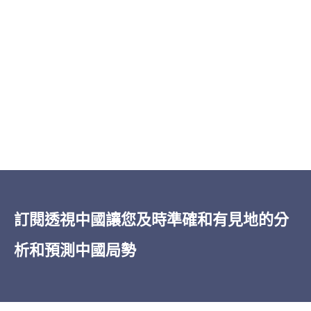
「
透視中國
的洞察力之廣博——從經濟到軍
事再到治理，所有這些都以對當權者的卓
越的報導為基礎——令人印象深刻。在我五
訂閱透視中國讓您及時準確和有見地的分
十多年的深入閱讀中國的經驗中，無論是
析和預測中國局勢
非機密還是機密的情報，
透視中國
都是獨
一無二的。」
James Newman