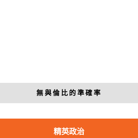
「
透視中國
的研究幫助我投資或退出中國
的公司。」
無與倫比的準確率
Charles Nelson
Managing Director, Murdock Capital Partners
精英政治