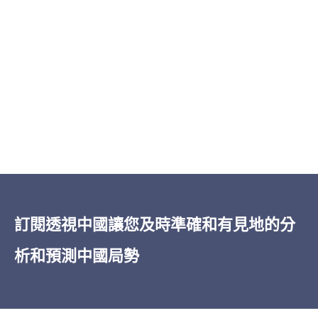
「
透視中國
的洞察力之廣博——從經濟到軍
事再到治理，所有這些都以對當權者的卓
越的報導為基礎——令人印象深刻。在我五
訂閱透視中國讓您及時準確和有見地的分
十多年的深入閱讀中國的經驗中，無論是
析和預測中國局勢
非機密還是機密的情報，
透視中國
都是獨
一無二的。」
James Newman