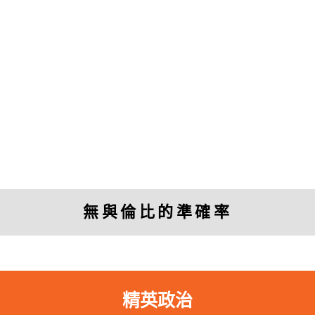
「
透視中國
的研究幫助我投資或退出中國
的公司。」
無與倫比的準確率
Charles Nelson
Managing Director, Murdock Capital Partners
精英政治