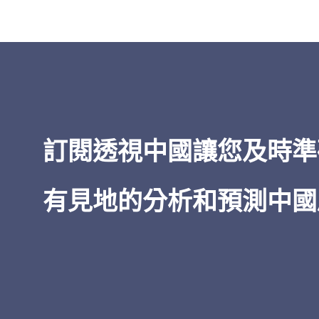
「
透視中國
的洞察力之廣博——從經
到治理，所有這些都以對當權者的
為基礎——令人印象深刻。在我五十
閱讀中國的經驗中，無論是非機密
情報，
透視中國
都是獨一無二的。
訂閱透視中國讓您及時準
James Newman
有見地的分析和預測中國
美國前海軍密碼專家