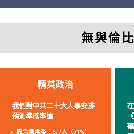
無與倫
精英政治
我們對中共二十大人事安排
在
預測準確率達
《
確
政治局常委：5/7人（71%）