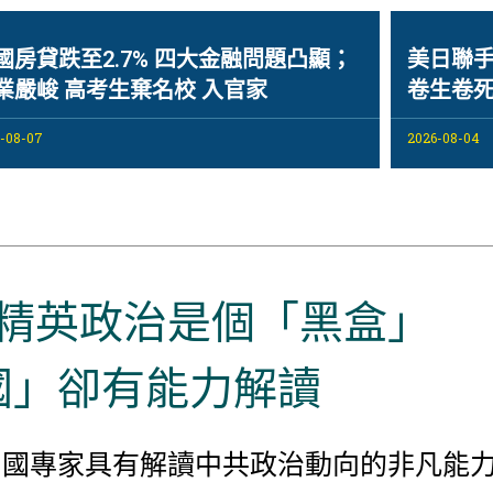
國房貸跌至2.7% 四大金融問題凸顯；
美日聯
業嚴峻 高考生棄名校 入官家
卷生卷死
-08-07
2026-08-04
精英政治是個「黑盒」
國」卻有能力解讀
中國專家具有解讀中共政治動向的非凡能