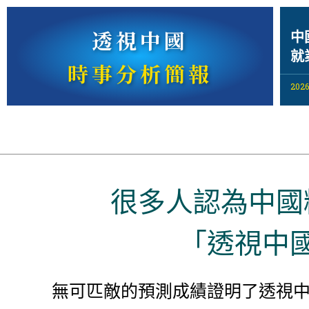
透視中國
中
就
時事分析簡報
2026
很多人認為中國
「透視中
無可匹敵的預測成績證明了透視