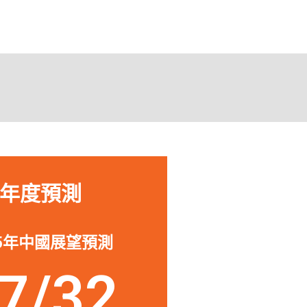
助我投資或退出中國的公
「作為一
深入了解
來源，從
s Nelson
所面臨的
urdock Capital Partners
年度預測
25年中國展望預測
7/32