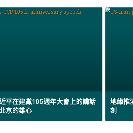
近平在建黨105週年大會上的講話
地緣推
北京的雄心
刻