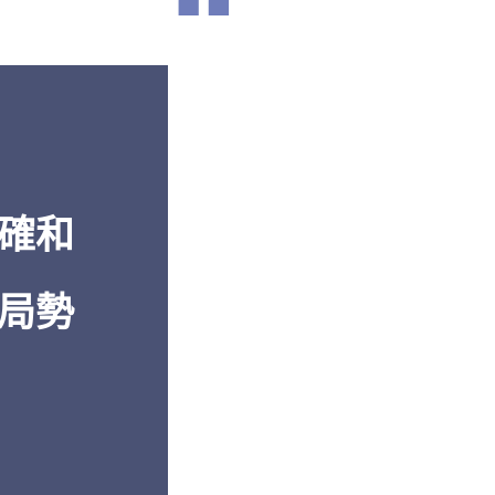
“
濟到軍事再
「從
透視中國
的報告中
卓越的報導
解。」
多年的深入
白邦瑞，《百
還是機密的
美國傳統基金會
」
確和
局勢