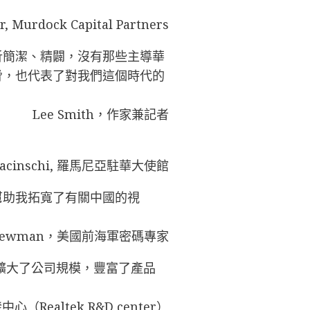
r, Murdock Capital Partners
析簡潔、精闢，沒有那些主導華
脅，也代表了對我們這個時代的
Lee Smith，作家兼記者
Buracinschi, 羅馬尼亞駐華大使館
幫助我拓寬了有關中國的視
 Newman，美國前海軍密碼專家
擴大了公司規模，豐富了產品
ealtek R&D center）