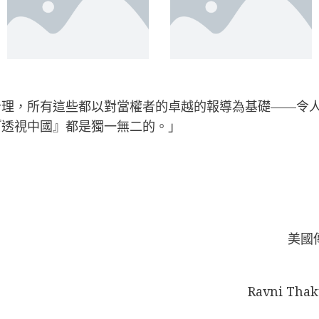
治理，所有這些都以對當權者的卓越的報導為基礎——令
『透視中國』都是獨一無二的。」
」
美國
Ravni T