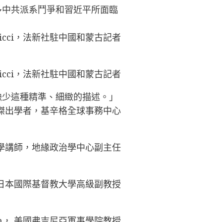
多中共派系鬥爭和習近平所面臨
n Ricci，法新社駐中國和蒙古記者
n Ricci，法新社駐中國和蒙古記者
缺少這種精準、細緻的描述。」
·彼得森傑出學者，基辛格全球事務中心
學政治學講師，地緣政治學中心副主任
gy，日本國際基督教大學高級副教授
born， 美國弗吉尼亞軍事學院教授