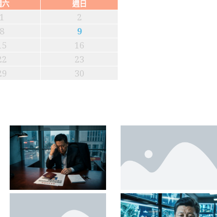
週六
週日
1
2
8
9
15
16
22
23
29
30
噬的地方財政
與清洗餘震