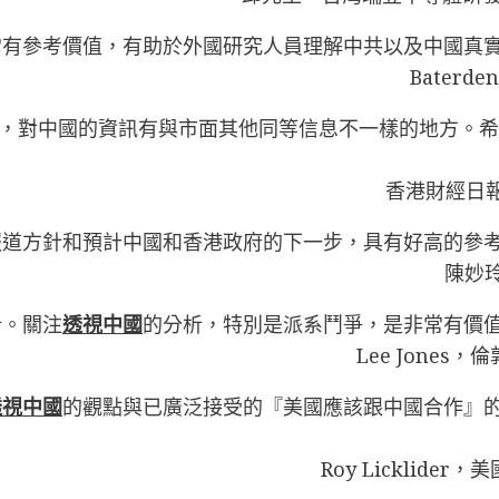
常有參考價值，有助於外國研究人員理解中共以及中國真
Bater
刻，對中國的資訊有與市面其他同等信息不一樣的地方。
香港財經日報 (
報道方針和預計中國和香港政府的下一步，具有好高的參
陳妙
析。關注
透視中國
的分析，特別是派系鬥爭，是非常有價
Lee Jone
透視中國
的觀點與已廣泛接受的『美國應該跟中國合作』
Roy Licklid