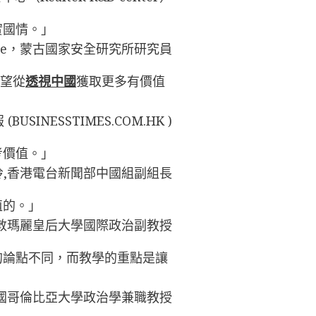
實國情。」
dene，蒙古國家安全研究所研究員
希望從
透視中國
獲取更多有價值
BUSINESSTIMES.COM.HK )
考價值。」
玲,香港電台新聞部中國組副組長
值的。」
s，倫敦瑪麗皇后大學國際政治副教授
的論點不同，而教學的重點是讓
er，美國哥倫比亞大學政治學兼職教授