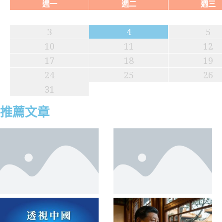
週一
週二
週三
3
4
5
10
11
12
17
18
19
24
25
26
31
推薦文章
中國房貸跌至2.7% 四大金融問題凸顯；就業嚴峻 高
美日聯手保日元的深層原因；中國車企卷生卷死 政
中國商務部解釋產能過剩 七大邏輯漏洞明顯；國稅
中共全球捕撈中國富人財產；美烏關係戰略重構與全
北京在經濟放緩之際加強安全措施
廣西水災 地方政府「以死省錢」傳聞分析；日元深貶
中國AI「降維傾銷」的超限戰路徑；川普「反共產
馬興瑞的倒台與中共精英政治的當前動態
中國二季度GDP滑落揭示的經濟真相；美國年輕人
中國汽車or中國「棄車」；俄烏戰爭地緣變軌下的終
廣西潰壩37萬人遭災 禍起平陸運河；川普新寵與北
習近平在建黨105週年大會上的講話與北京的雄心