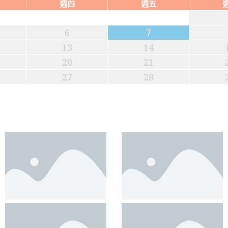
週四
週五
6
7
13
14
20
21
27
28
考生棄名校 入官家
府稅率越收越高
局數據揭開中國4億偽中產真相
球地緣變局
根源及對中美市場影響;賣地巨降、虛擬GDP與被債務吞
主義」的內外陰陽操作
為何好感社會主義；中國上半年外貿數據深度分析
局博弈
京隱憂—土耳其的地緣合圍；僅升兩上將 解放軍資歷斷層