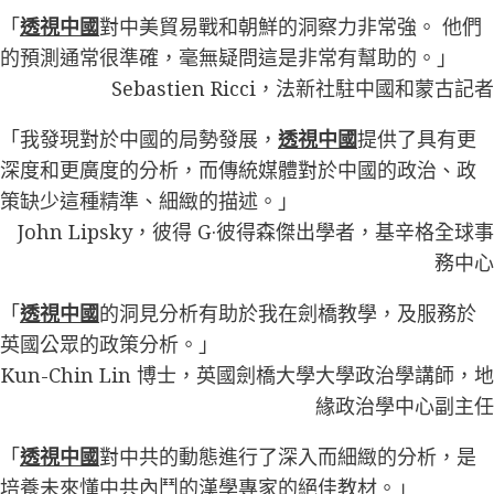
「
透視中國
對中美貿易戰和朝鮮的洞察力非常強。 他們
的預測通常很準確，毫無疑問這是非常有幫助的。」
Sebastien Ricci，法新社駐中國和蒙古記者
「我發現對於中國的局勢發展，
透視中國
提供了具有更
深度和更廣度的分析，而傳統媒體對於中國的政治、政
策缺少這種精準、細緻的描述。」
John Lipsky，彼得 G·彼得森傑出學者，基辛格全球事
務中心
「
透視中國
的洞見分析有助於我在劍橋教學，及服務於
英國公眾的政策分析。」
Kun-Chin Lin 博士，英國劍橋大學大學政治學講師，地
緣政治學中心副主任
「
透視中國
對中共的動態進行了深入而細緻的分析，是
培養未來懂中共內鬥的漢學專家的絕佳教材。」