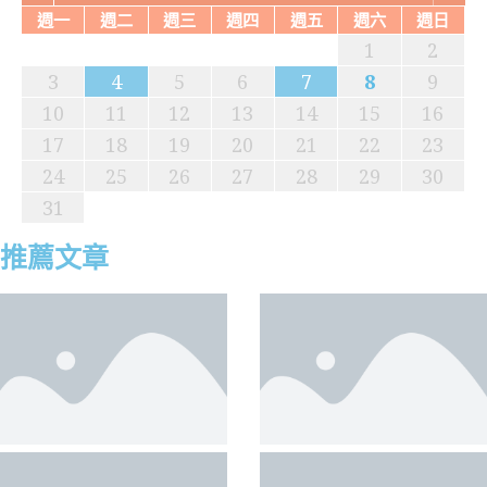
週一
週二
週三
週四
週五
週六
週日
1
2
2
4
0
2
1
4
2
4
0
3
1
3
2
0
3
1
4
2
4
0
1
4
0
2
0
3
1
4
2
2
1
3
1
4
0
2
0
3
3
2
4
0
2
1
3
1
4
4
0
3
1
3
2
4
0
2
2
0
3
1
4
2
4
0
0
3
4
1
1
4
3
4
5
6
7
8
9
9
1
7
9
5
5
8
1
6
9
1
7
0
5
8
0
6
6
9
5
7
0
5
8
1
6
9
1
7
8
1
7
9
5
7
0
6
8
1
6
9
9
5
8
0
6
8
1
7
9
5
7
0
0
6
9
1
7
9
5
8
0
6
8
1
1
7
0
5
8
0
6
9
1
7
9
5
6
9
5
7
0
5
8
1
6
9
1
7
7
0
6
1
8
8
1
10
11
12
13
14
15
16
6
8
4
6
2
2
5
8
3
6
8
4
7
2
5
7
3
3
6
2
4
7
2
5
8
3
6
8
4
5
8
4
6
2
4
7
3
5
8
3
6
6
2
5
7
3
5
8
4
6
2
4
7
7
3
6
8
4
6
2
5
7
3
5
8
8
4
7
2
5
7
3
6
8
4
6
2
3
6
2
4
7
2
5
8
3
6
8
4
4
7
3
8
5
5
8
17
18
19
20
21
22
23
1
9
0
1
9
0
9
9
0
1
1
9
0
0
9
0
1
9
0
1
9
0
1
9
0
1
9
9
9
0
1
0
24
25
26
27
28
29
30
31
推薦文章
中國房貸跌至2.7% 四大金融問題凸顯；就業嚴峻
美日聯手保日元的深層原因；中國車企卷生卷死
中國商務部解釋產能過剩 七大邏輯漏洞明顯；國
中共全球捕撈中國富人財產；美烏關係戰略重構
北京在經濟放緩之際加強安全措施
廣西水災 地方政府「以死省錢」傳聞分析；日元
中國AI「降維傾銷」的超限戰路徑；川普「反共
馬興瑞的倒台與中共精英政治的當前動態
中國二季度GDP滑落揭示的經濟真相；美國年輕
中國汽車or中國「棄車」；俄烏戰爭地緣變軌下
廣西潰壩37萬人遭災 禍起平陸運河；川普新寵與
習近平在建黨105週年大會上的講話與北京的雄
高考生棄名校 入官家
政府稅率越收越高
稅局數據揭開中國4億偽中產真相
與全球地緣變局
深貶根源及對中美市場影響;賣地巨降、虛擬GDP
產主義」的內外陰陽操作
人為何好感社會主義；中國上半年外貿數據深度
的終局博弈
北京隱憂—土耳其的地緣合圍；僅升兩上將 解放
心
與被債務吞噬的地方財政
分析
軍資歷斷層與清洗餘震