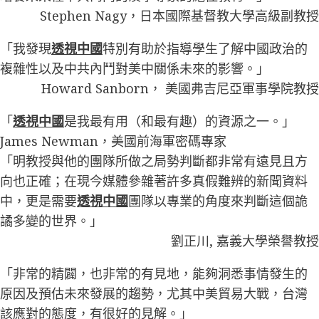
Stephen Nagy，日本國際基督教大學高級副教授
「我發現
透視中國
特別有助於指導學生了解中國政治的
複雜性以及中共內鬥對美中關係未來的影響。」
Howard Sanborn， 美國弗吉尼亞軍事學院教授
「
透視中國
是我最有用（和最有趣）的資源之一。」
James Newman，美國前海軍密碼專家
「明教授與他的團隊所做之局勢判斷都非常有遠見且方
向也正確；在現今媒體參雜著許多真假難辨的新聞資料
中，更是需要
透視中國
團隊以專業的角度來判斷這個詭
譎多變的世界。」
劉正川, 嘉義大學榮譽教授
「非常的精闢，也非常的有見地，能夠洞悉事情發生的
原因及預估未來發展的趨勢，尤其中美貿易大戰，台灣
該應對的態度，有很好的見解。」