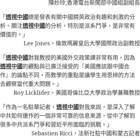
陳妙玲,香港電台新聞部中國組副組長
「
透視中國
總是發表有關中國精英政治有趣和刺激的分
析。關注
透視中國
的分析，特別是派系鬥爭，是非常有
價值的。」
Lee Jones，倫敦瑪麗皇后大學國際政治副教授
「
透視中國
對我教授的美國外交政策課非常有用，因為
透視中國
的觀點與已廣泛接受的『美國應該跟中國合
作』的論點不同，而教學的重點是讓學生用思辨的方法
去觀察當代重大問題。」
Roy Licklider，美國哥倫比亞大學政治學兼職教授
「作為一名駐華記者，
透視中國
對我來說，是深入了解
中共如何運作的一個非常可靠的信息來源，從中了解到
很多中共派系鬥爭和習近平所面臨的挑戰。」
Sebastien Ricci，法新社駐中國和蒙古記者