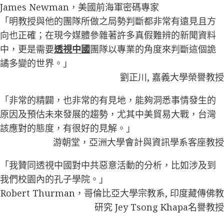
James Newman，美國前海軍密碼專家
「明教授與他的團隊所做之局勢判斷都非常有遠見且方
向也正確；在現今媒體參雜著許多真假難辨的新聞資料
中，更是需要
透視中國
團隊以專業的角度來判斷這個詭
譎多變的世界。」
劉正川, 嘉義大學榮譽教授
「非常的精闢，也非常的有見地，能夠洞悉事情發生的
原因及預估未來發展的趨勢，尤其中美貿易大戰，台灣
該應對的態度，有很好的見解。」
游朝堂，亞洲大學會計與資訊學系客座教授
「我贊同透視中國對中共惡意活動的分析，比如涉及到
我們校園內的孔子學院。」
Robert Thurman，哥倫比亞大學宗教系, 印度藏傳佛教
研究 Jey Tsong Khapa名譽教授