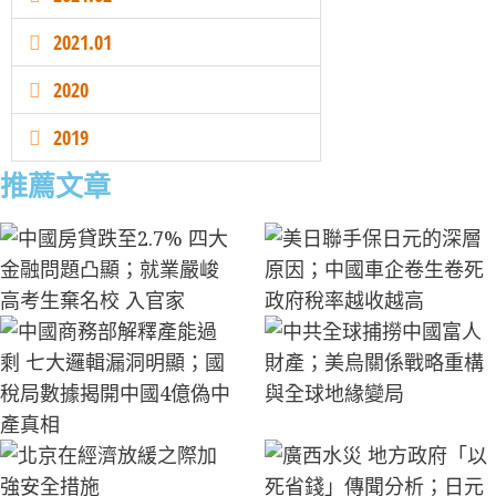
2021.01
2020
2019
推薦文章
中國房貸跌至2.7% 四大金融問題凸顯；就業嚴峻
美日聯手保日元的深層原因；中國車企卷生卷死
中國商務部解釋產能過剩 七大邏輯漏洞明顯；國
中共全球捕撈中國富人財產；美烏關係戰略重構
北京在經濟放緩之際加強安全措施
廣西水災 地方政府「以死省錢」傳聞分析；日元
中國AI「降維傾銷」的超限戰路徑；川普「反共
馬興瑞的倒台與中共精英政治的當前動態
中國二季度GDP滑落揭示的經濟真相；美國年輕
中國汽車or中國「棄車」；俄烏戰爭地緣變軌下
廣西潰壩37萬人遭災 禍起平陸運河；川普新寵與
習近平在建黨105週年大會上的講話與北京的雄
高考生棄名校 入官家
政府稅率越收越高
稅局數據揭開中國4億偽中產真相
與全球地緣變局
深貶根源及對中美市場影響;賣地巨降、虛擬GDP
產主義」的內外陰陽操作
人為何好感社會主義；中國上半年外貿數據深度
的終局博弈
北京隱憂—土耳其的地緣合圍；僅升兩上將 解放
心
與被債務吞噬的地方財政
分析
軍資歷斷層與清洗餘震