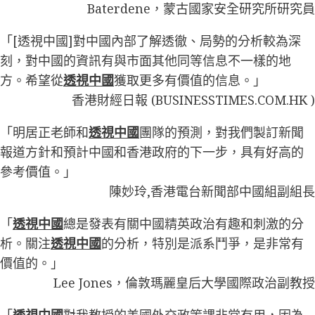
Baterdene，蒙古國家安全研究所研究員
「[透視中國]對中國內部了解透徹、局勢的分析較為深
刻，對中國的資訊有與市面其他同等信息不一樣的地
方。希望從
透視中國
獲取更多有價值的信息。」
香港財經日報 (BUSINESSTIMES.COM.HK )
「明居正老師和
透視中國
團隊的預測，對我們製訂新聞
報道方針和預計中國和香港政府的下一步，具有好高的
參考價值。」
陳妙玲,香港電台新聞部中國組副組長
「
透視中國
總是發表有關中國精英政治有趣和刺激的分
析。關注
透視中國
的分析，特別是派系鬥爭，是非常有
價值的。」
Lee Jones，倫敦瑪麗皇后大學國際政治副教授
「
透視中國
對我教授的美國外交政策課非常有用，因為