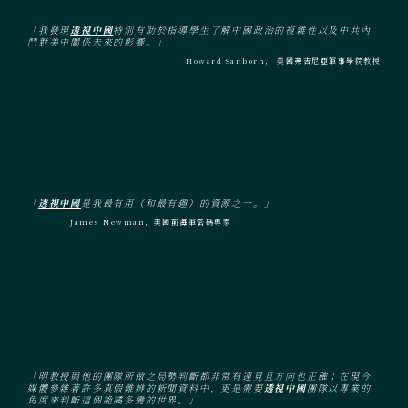
「我發現
透視中國
特別有助於指導學生了解中國政治的複雜性以及中共內
鬥對美中關係未來的影響。」
Howard Sanborn， 美國弗吉尼亞軍事學院教授
「
透視中國
是我最有用（和最有趣）的資源之一。」
James Newman，美國前海軍密碼專家
「明教授與他的團隊所做之局勢判斷都非常有遠見且方向也正確；在現今
媒體參雜著許多真假難辨的新聞資料中，更是需要
透視中國
團隊以專業的
角度來判斷這個詭譎多變的世界。」