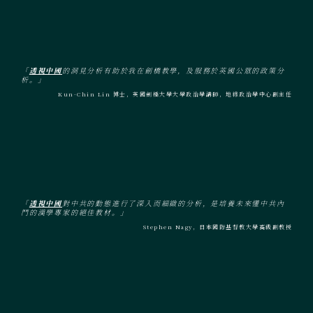
「
透視中國
的洞見分析有助於我在劍橋教學，及服務於英國公眾的政策分
析。」
Kun-Chin Lin 博士，英國劍橋大學大學政治學講師，地緣政治學中心副主任
「
透視中國
對中共的動態進行了深入而細緻的分析，是培養未來懂中共內
鬥的漢學專家的絕佳教材。」
Stephen Nagy，日本國際基督教大學高級副教授