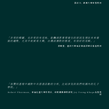
劉正川, 嘉義大學榮譽教授
「非常的精闢，也非常的有見地，能夠洞悉事情發生的原因及預估未來發
展的趨勢，尤其中美貿易大戰，台灣該應對的態度，有很好的見解。」
游朝堂，亞洲大學會計與資訊學系客座教授
「我贊同透視中國對中共惡意活動的分析，比如涉及到我們校園內的孔子
學院。」
Robert Thurman，哥倫比亞大學宗教系, 印度藏傳佛教研究 Jey Tsong Khapa名譽教
授