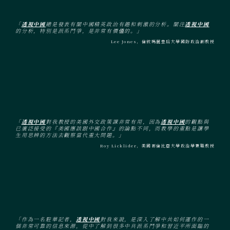
「
透視中國
總是發表有關中國精英政治有趣和刺激的分析。關注
透視中國
的分析，特別是派系鬥爭，是非常有價值的。」
Lee Jones，倫敦瑪麗皇后大學國際政治副教授
「
透視中國
對我教授的美國外交政策課非常有用，因為
透視中國
的觀點與
已廣泛接受的『美國應該跟中國合作』的論點不同，而教學的重點是讓學
生用思辨的方法去觀察當代重大問題。」
Roy Licklider，美國哥倫比亞大學政治學兼職教授
「作為一名駐華記者，
透視中國
對我來說，是深入了解中共如何運作的一
個非常可靠的信息來源，從中了解到很多中共派系鬥爭和習近平所面臨的