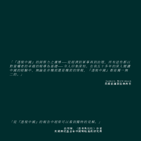
「『透視中國』的洞察力之廣博——從經濟到軍事再到治理，所有這些都以
對當權者的卓越的報導為基礎——令人印象深刻。在我五十多年的深入閱讀
中國的經驗中，無論是非機密還是機密的情報，『透視中國』都是獨一無
二的。」
James Newman
美國前海軍密碼專家
「從『透視中國』的報告中經常可以看到獨特的見解。」
白邦瑞, 《百年馬拉松》作者
美國傳統基金會中國戰略高級研究員