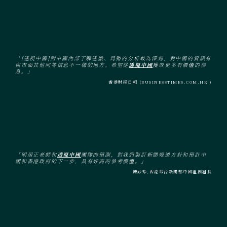
「[透視中國]對中國內部了解透徹、局勢的分析較為深刻，對中國的資訊有
與市面其他同等信息不一樣的地方。希望從
透視中國
獲取更多有價值的信
息。」
香港財經日報 (BUSINESSTIMES.COM.HK )
「明居正老師和
透視中國
團隊的預測，對我們製訂新聞報道方針和預計中
國和香港政府的下一步，具有好高的參考價值。」
陳妙玲,香港電台新聞部中國組副組長