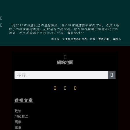
「從2019年香港反送中運動開始，我不時閱讀透視中國的文章，更深入理
解了中共政權的本質，正如透視中國所說。這有助我解讀中國精英政治的
黑盒，並在香港網上電台節目中引用，獲益匪淺!」
陶君行，社會民主連線前主席、網台「香港花生 」創辦人
綱站地圖
透視文章
政治
地緣政治
商業
軍事