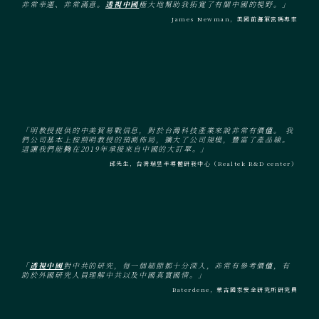
非常幸運、非常滿意。
透視中國
極大地幫助我拓寬了有關中國的視野。」
James Newman，美國前海軍密碼專家
「明教授提供的中美貿易戰信息，對於台灣科技產業來說非常有價值。 我
們公司基本上按照明教授的預測佈局，擴大了公司規模，豐富了產品線。
這讓我們能夠在2019年承接來自中國的大訂單。」
邱先生，台灣瑞昱半導體研發中心（Realtek R&D center）
「
透視中國
對中共的研究，每一個細節都十分深入，非常有參考價值，有
助於外國研究人員理解中共以及中國真實國情。」
Baterdene，蒙古國家安全研究所研究員