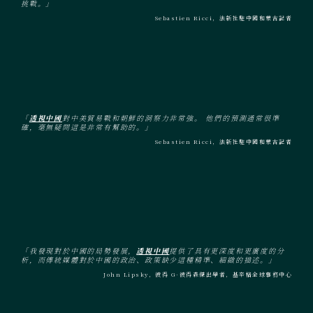
挑戰。」
Sebastien Ricci，法新社駐中國和蒙古記者
「
透視中國
對中美貿易戰和朝鮮的洞察力非常強。 他們的預測通常很準
確，毫無疑問這是非常有幫助的。」
Sebastien Ricci，法新社駐中國和蒙古記者
「我發現對於中國的局勢發展，
透視中國
提供了具有更深度和更廣度的分
析，而傳統媒體對於中國的政治、政策缺少這種精準、細緻的描述。」
John Lipsky，彼得 G·彼得森傑出學者，基辛格全球事務中心