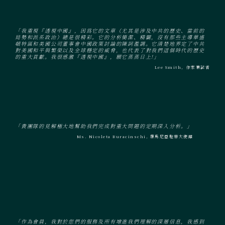
「我重視『透視中國』，因爲它的文章（尤其是涉及中共的歷史、當前的
局勢和派系政治）總是很精彩。它的分析簡潔、精闢，沒有那些主導華盛
頓特區和美國公司董事會中國政策討論的陳詞濫調。它清楚地界定了中共
對美國和平與繁榮以及全球穩定的威脅，也代表了對我們這個時代的歷史
的重大貢獻。我很感激『透視中國』，願它蒸蒸日上!」
Lee Smith，作家兼記者
「貴團隊的見解極大地幫助我們完成對重大問題的定期深入分析。」
Ms. Nicoleta Buracinschi, 羅馬尼亞駐華大使館
「作為會員，我對於您們的服務及所有增進我們理解的深層信息，我感到