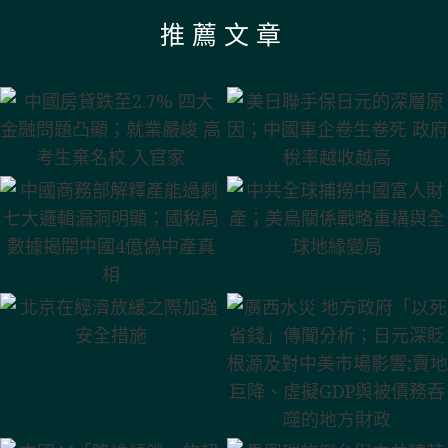
推薦文章
中國房貸跌至2.7% 四大
美日聯手保日元的深層原
金融問題凸顯；就業嚴峻
因；中國車企卷生卷死 政
高考生棄名校 入官家
府稅率越收越高
中共全球捕撈中國富人財
中國商務部解釋產能過剩
產；美烏關係戰略重構與
七大邏輯漏洞明顯；國稅
全球地緣變局
局數據揭開中國4億偽中
產真相
北京在經濟放緩之際加強
廣西水災 地方政府「以死
安全措施
省錢」傳聞分析；日元深
貶根源及對中美市場影響;
賣地巨降、虛擬GDP與被
債務吞噬的地方財政