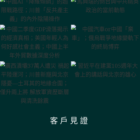
馬興瑞的倒台與中共精英
中國AI「降維傾銷」的超
政治的當前動態
限戰路徑；川普「反共產
主義」的內外陰陽操作
中國汽車or中國「棄
中國二季度GDP滑落揭示
車」；俄烏戰爭地緣變軌
的經濟真相；美國年輕人
下的終局博弈
為何好感社會主義；中國
上半年外貿數據深度分析
習近平在建黨105週年大
廣西潰壩37萬人遭災 禍起
會上的講話與北京的雄心
平陸運河；川普新寵與北
京隱憂—土耳其的地緣合
圍；僅升兩上將 解放軍資
歷斷層與清洗餘震
客戶見證