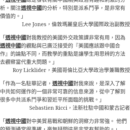
析。關注
透視中國
的分析，特別是派系鬥爭，是非常有
價值的。」
Lee Jones，倫敦瑪麗皇后大學國際政治副教授
「
透視中國
對我教授的美國外交政策課非常有用，因為
透視中國
的觀點與已廣泛接受的『美國應該跟中國合
作』的論點不同，而教學的重點是讓學生用思辨的方法
去觀察當代重大問題。」
Roy Licklider，美國哥倫比亞大學政治學兼職教授
「作為一名駐華記者，
透視中國
對我來說，是深入了解
中共如何運作的一個非常可靠的信息來源，從中了解到
很多中共派系鬥爭和習近平所面臨的挑戰。」
Sebastien Ricci，法新社駐中國和蒙古記者
「
透視中國
對中美貿易戰和朝鮮的洞察力非常強。 他們
的預測通常很準確，毫無疑問這是非常有幫助的。」