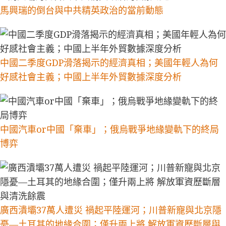
馬興瑞的倒台與中共精英政治的當前動態
中國二季度GDP滑落揭示的經濟真相；美國年輕人為何
好感社會主義；中國上半年外貿數據深度分析
中國汽車or中國「棄車」；俄烏戰爭地緣變軌下的終局
博弈
廣西潰壩37萬人遭災 禍起平陸運河；川普新寵與北京隱
憂—土耳其的地緣合圍；僅升兩上將 解放軍資歷斷層與