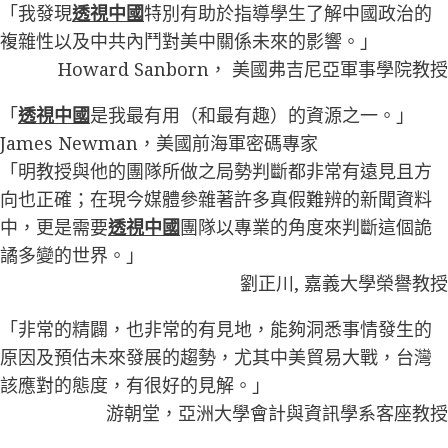
「我發現
透視中國
特別有助於指導學生了解中國政治的
複雜性以及中共內鬥對美中關係未來的影響。」
Howard Sanborn， 美國弗吉尼亞軍事學院教授
「
透視中國
是我最有用（和最有趣）的資源之一。」
James Newman，美國前海軍密碼專家
「明教授與他的團隊所做之局勢判斷都非常有遠見且方
向也正確；在現今媒體參雜著許多真假難辨的新聞資料
中，更是需要
透視中國
團隊以專業的角度來判斷這個詭
譎多變的世界。」
劉正川, 嘉義大學榮譽教授
「非常的精闢，也非常的有見地，能夠洞悉事情發生的
原因及預估未來發展的趨勢，尤其中美貿易大戰，台灣
該應對的態度，有很好的見解。」
游朝堂，亞洲大學會計與資訊學系客座教授