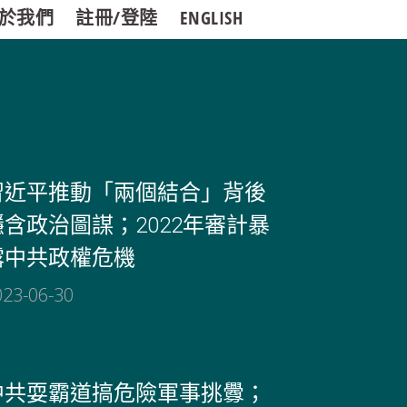
於我們
註冊/登陸
ENGLISH
習近平推動「兩個結合」背後
隱含政治圖謀；2022年審計暴
露中共政權危機
023-06-30
中共耍霸道搞危險軍事挑釁；