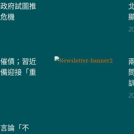
方政府試圖推
務危機
2
開催債；習近
準備迎接「重
2
台言論「不