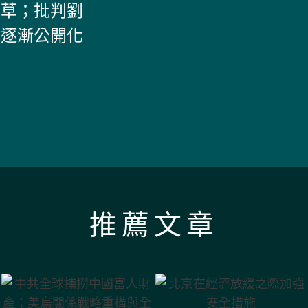
稻草；批判劉
動逐漸公開化
推薦文章
中共全球捕撈中
北京在經濟放緩
國富人財產；美
之際加強安全措