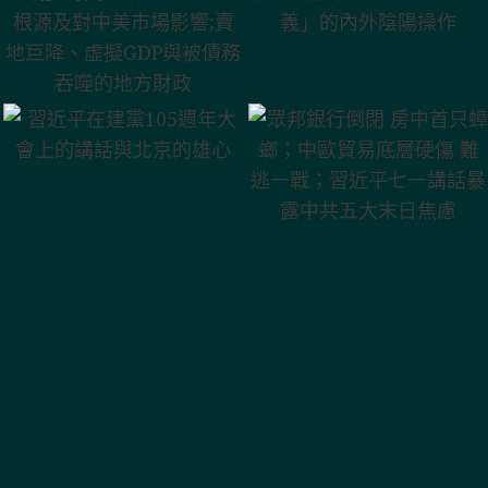
深貶根源及對中
產主義」的內外
美市場影響;賣地
眾邦銀行倒閉 房
陰陽操作
巨降、虛擬GDP
中首只蟑螂；中
習近平在建黨105
與被債務吞噬的
歐貿易底層硬傷
週年大會上的講
地方財政
難逃一戰；習近
話與北京的雄心
平七一講話暴露
中共五大末日焦
慮