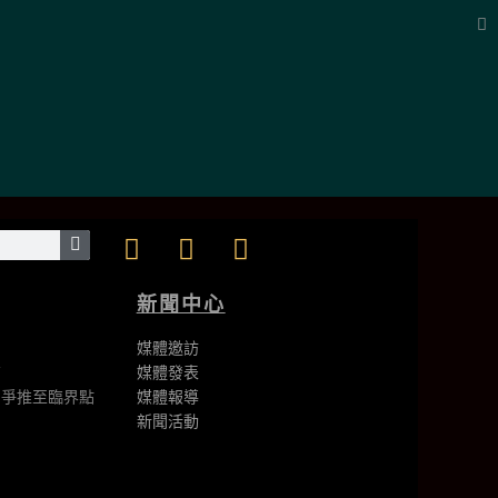
些都以對當權者的卓越
驗中，無論是非機密還
James Newman
新聞中心
美國前海軍密碼專家
媒體邀訪
南
媒體發表
鬥爭推至臨界點
媒體報導
新聞活動