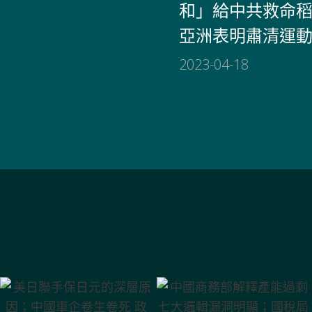
和」給中共救命
亞洲表明肅清運
2023-04-18
美日聯手保日元
中國商務部解釋
的深層原因；中
產能過剩 七大邏
國車企卷生卷死