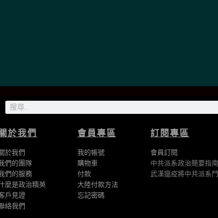
察力之廣博——從經濟到軍事再到治理，所有這
人印象深刻。在我五十多年的深入閱讀中國的經
視中國』都是獨一無二的。」
關於我們
會員專區
訂閱專區
關於我們
我的帳號
會員訂閱
我們的團隊
購物車
中共派系政治簡要指
我們的
服務
付款
武漢瘟疫將中共派系
什麼是政治精英
大陸付款方法
客戶見證
忘記密碼
聯絡我們