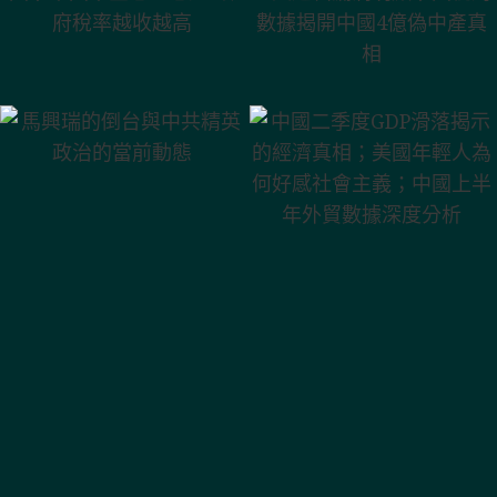
輯漏洞明顯；國
政府稅率越收越
稅局數據揭開中
中國二季度GDP
高
國4億偽中產真相
滑落揭示的經濟
馬興瑞的倒台與
真相；美國年輕
中共精英政治的
人為何好感社會
當前動態
主義；中國上半
年外貿數據深度
分析