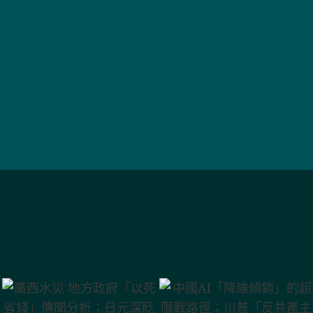
廣西水災 地方政
中國AI「降維傾
府「以死省錢」
銷」的超限戰路
傳聞分析；日元
徑；川普「反共