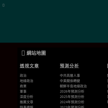
「『透視中國』的洞
的報導為基礎——令
綱站地圖
是機密的情報，『透
透視文章
預測分析
政治
中共高層人事
地緣政治
中美關係轉變
商業
朝鮮半島地緣政治
軍事
2026年預測分析
深度分析
2025年預測分析
推薦文章
2024年預測分析
時事週報
2023年預測分析