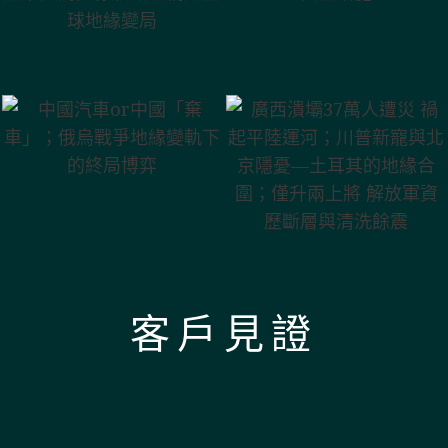
烏關係戰略重構
施
與全球地緣變局
廣西潰壩37萬人
遭災 禍起平陸運
中國汽車or中國
河；川普新寵與
「棄車」；俄烏
北京隱憂—土耳
戰爭地緣變軌下
其的地緣合圍；
的終局博弈
僅升兩上將 解放
軍資歷斷層與清
洗餘震
客戶見證