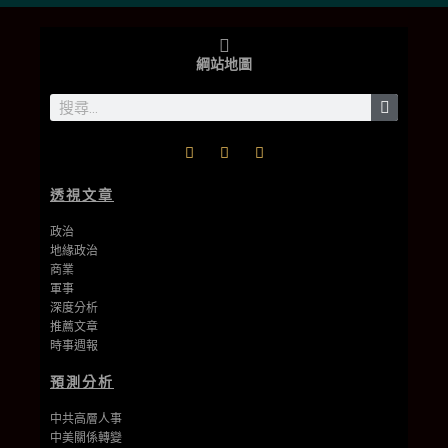
中國的經驗中，無論是非機密還是機密的情報，『透視中國』都是獨一無
二的。」
James Newman
美國前海軍密碼專家
綱站地圖
透視文章
政治
地緣政治
商業
軍事
深度分析
推薦文章
時事週報
預測分析
中共高層人事
中美關係轉變