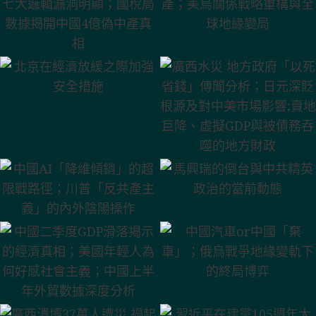
產；美烏關係戰略重構與
七大邏輯漏洞明顯；國稅
全球地緣變局
局數據揭開中國4億偽中
產真相
北京在經濟放緩之際加強
廣西水災 地方政府「以死
安全措施
省錢」傳聞分析；日元深
貶根源及對中美市場影響;
賣地巨降、虛擬GDP與被
債務吞噬的地方財政
馬興瑞的倒台與中共精英
中國AI「降維傾銷」的超
政治的當前動態
限戰路徑；川普「反共產
主義」的內外陰陽操作
中國汽車or中國「棄
中國二季度GDP滑落揭示
車」；俄烏戰爭地緣變軌
的經濟真相；美國年輕人
下的終局博弈
為何好感社會主義；中國
上半年外貿數據深度分析