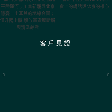
習近平在建黨105週年大
廣西潰壩37萬人遭災 禍起
會上的講話與北京的雄心
平陸運河；川普新寵與北
京隱憂—土耳其的地緣合
圍；僅升兩上將 解放軍資
歷斷層與清洗餘震
客戶見證
「『透視中國』的洞察力之廣博——從經濟到軍事再到治理，所有這些都以
對當權者的卓越的報導為基礎——令人印象深刻。在我五十多年的深入閱讀