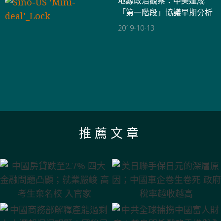
地緣政治觀察：中美達成
「第一階段」協議早期分析
2019-10-13
推薦文章
中國房貸跌至2.7% 四大
美日聯手保日元的深層原
金融問題凸顯；就業嚴峻
因；中國車企卷生卷死 政
高考生棄名校 入官家
府稅率越收越高
中共全球捕撈中國富人財
中國商務部解釋產能過剩