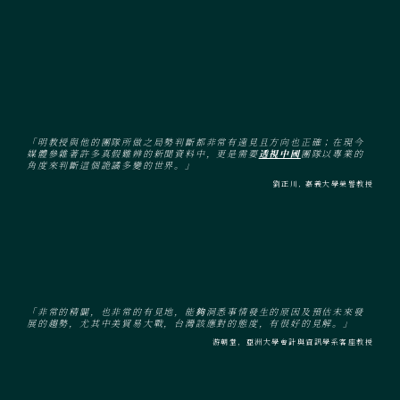
「明教授與他的團隊所做之局勢判斷都非常有遠見且方向也正確；在現今
媒體參雜著許多真假難辨的新聞資料中，更是需要
透視中國
團隊以專業的
角度來判斷這個詭譎多變的世界。」
劉正川, 嘉義大學榮譽教授
「非常的精闢，也非常的有見地，能夠洞悉事情發生的原因及預估未來發
展的趨勢，尤其中美貿易大戰，台灣該應對的態度，有很好的見解。」
游朝堂，亞洲大學會計與資訊學系客座教授