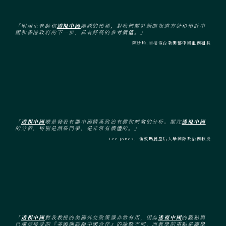
「明居正老師和
透視中國
團隊的預測，對我們製訂新聞報道方針和預計中
國和香港政府的下一步，具有好高的參考價值。」
陳妙玲,香港電台新聞部中國組副組長
「
透視中國
總是發表有關中國精英政治有趣和刺激的分析。關注
透視中國
的分析，特別是派系鬥爭，是非常有價值的。」
Lee Jones，倫敦瑪麗皇后大學國際政治副教授
「
透視中國
對我教授的美國外交政策課非常有用，因為
透視中國
的觀點與
已廣泛接受的『美國應該跟中國合作』的論點不同，而教學的重點是讓學