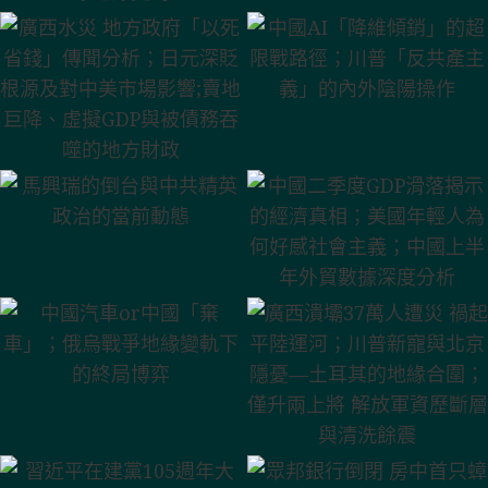
中國AI「降維傾銷」的超
廣西水災 地方政府「以死
限戰路徑；川普「反共產
省錢」傳聞分析；日元深
主義」的內外陰陽操作
貶根源及對中美市場影響;
賣地巨降、虛擬GDP與被
債務吞噬的地方財政
馬興瑞的倒台與中共精英
中國二季度GDP滑落揭示
政治的當前動態
的經濟真相；美國年輕人
為何好感社會主義；中國
上半年外貿數據深度分析
中國汽車or中國「棄
廣西潰壩37萬人遭災 禍起
車」；俄烏戰爭地緣變軌
平陸運河；川普新寵與北
下的終局博弈
京隱憂—土耳其的地緣合
圍；僅升兩上將 解放軍資
歷斷層與清洗餘震
習近平在建黨105週年大
眾邦銀行倒閉 房中首只蟑