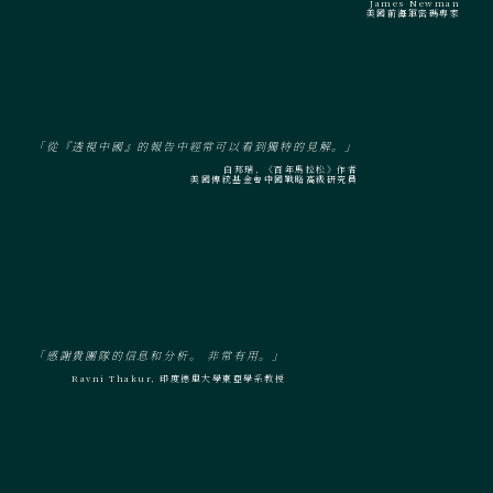
James Newman
美國前海軍密碼專家
「從『透視中國』的報告中經常可以看到獨特的見解。」
白邦瑞, 《百年馬拉松》作者
美國傳統基金會中國戰略高級研究員
「感謝貴團隊的信息和分析。 非常有用。」
Ravni Thakur, 印度德里大學東亞學系教授