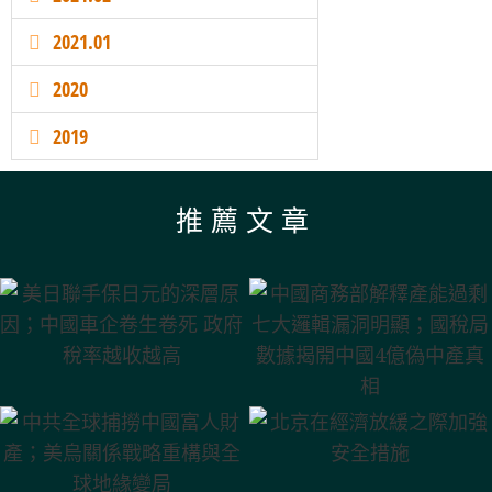
2021.01
2020
2019
推薦文章
美日聯手保日元的深層原
中國商務部解釋產能過剩
因；中國車企卷生卷死 政
七大邏輯漏洞明顯；國稅
府稅率越收越高
局數據揭開中國4億偽中
產真相
北京在經濟放緩之際加強
中共全球捕撈中國富人財
安全措施
產；美烏關係戰略重構與
全球地緣變局