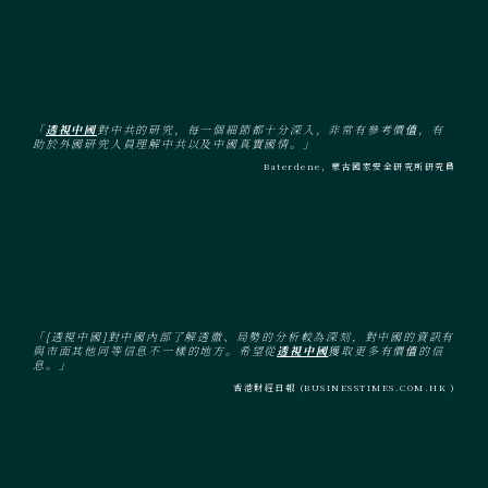
「
透視中國
對中共的研究，每一個細節都十分深入，非常有參考價值，有
助於外國研究人員理解中共以及中國真實國情。」
Baterdene，蒙古國家安全研究所研究員
「[透視中國]對中國內部了解透徹、局勢的分析較為深刻，對中國的資訊有
與市面其他同等信息不一樣的地方。希望從
透視中國
獲取更多有價值的信
息。」
香港財經日報 (BUSINESSTIMES.COM.HK )