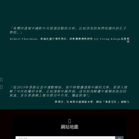
「我贊同透視中國對中共惡意活動的分析，比如涉及到我們校園內的孔子
學院。」
Robert Thurman，哥倫比亞大學宗教系, 印度藏傳佛教研究 Jey Tsong Khapa名譽教
授
「從2019年香港反送中運動開始，我不時閱讀透視中國的文章，更深入理
解了中共政權的本質，正如透視中國所說。這有助我解讀中國精英政治的
黑盒，並在香港網上電台節目中引用，獲益匪淺!」
陶君行，社會民主連線前主席、網台「香港花生 」創辦人
綱站地圖