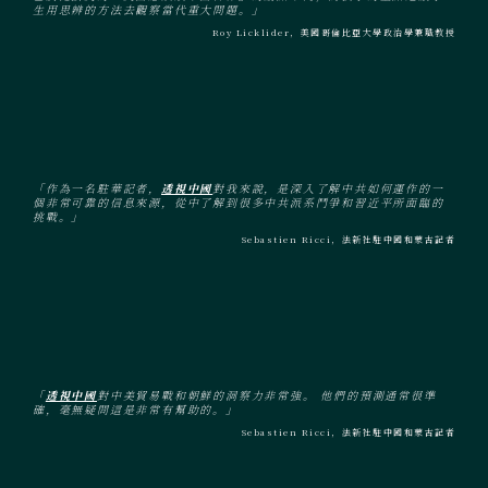
生用思辨的方法去觀察當代重大問題。」
Roy Licklider，美國哥倫比亞大學政治學兼職教授
「作為一名駐華記者，
透視中國
對我來說，是深入了解中共如何運作的一
個非常可靠的信息來源，從中了解到很多中共派系鬥爭和習近平所面臨的
挑戰。」
Sebastien Ricci，法新社駐中國和蒙古記者
「
透視中國
對中美貿易戰和朝鮮的洞察力非常強。 他們的預測通常很準
確，毫無疑問這是非常有幫助的。」
Sebastien Ricci，法新社駐中國和蒙古記者