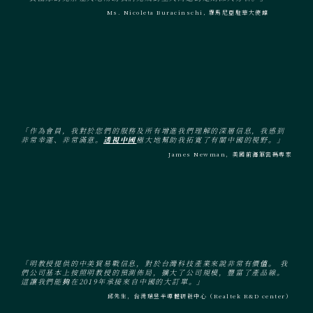
Ms. Nicoleta Buracinschi, 羅馬尼亞駐華大使館
「作為會員，我對於您們的服務及所有增進我們理解的深層信息，我感到
非常幸運、非常滿意。
透視中國
極大地幫助我拓寬了有關中國的視野。」
James Newman，美國前海軍密碼專家
「明教授提供的中美貿易戰信息，對於台灣科技產業來說非常有價值。 我
們公司基本上按照明教授的預測佈局，擴大了公司規模，豐富了產品線。
這讓我們能夠在2019年承接來自中國的大訂單。」
邱先生，台灣瑞昱半導體研發中心（Realtek R&D center）