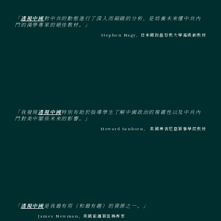
「
透視中國
對中共的動態進行了深入而細緻的分析，是培養未來懂中共內
鬥的漢學專家的絕佳教材。」
Stephen Nagy，日本國際基督教大學高級副教授
「我發現
透視中國
特別有助於指導學生了解中國政治的複雜性以及中共內
鬥對美中關係未來的影響。」
Howard Sanborn， 美國弗吉尼亞軍事學院教授
「
透視中國
是我最有用（和最有趣）的資源之一。」
James Newman，美國前海軍密碼專家