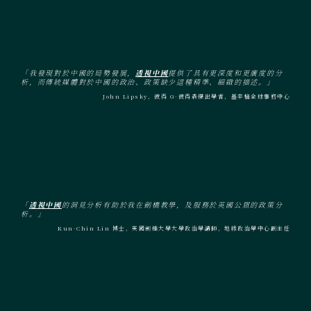
「我發現對於中國的局勢發展，
透視中國
提供了具有更深度和更廣度的分
析，而傳統媒體對於中國的政治、政策缺少這種精準、細緻的描述。」
John Lipsky，彼得 G·彼得森傑出學者，基辛格全球事務中心
「
透視中國
的洞見分析有助於我在劍橋教學，及服務於英國公眾的政策分
析。」
Kun-Chin Lin 博士，英國劍橋大學大學政治學講師，地緣政治學中心副主任