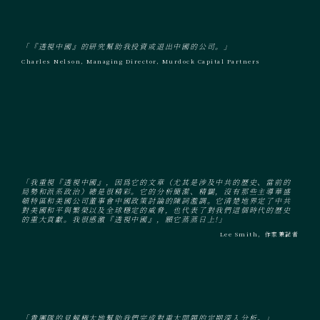
「『透視中國』的研究幫助我投資或退出中國的公司。」
Charles Nelson, Managing Director, Murdock Capital Partners
「我重視『透視中國』，因爲它的文章（尤其是涉及中共的歷史、當前的
局勢和派系政治）總是很精彩。它的分析簡潔、精闢，沒有那些主導華盛
頓特區和美國公司董事會中國政策討論的陳詞濫調。它清楚地界定了中共
對美國和平與繁榮以及全球穩定的威脅，也代表了對我們這個時代的歷史
的重大貢獻。我很感激『透視中國』，願它蒸蒸日上!」
Lee Smith，作家兼記者
「貴團隊的見解極大地幫助我們完成對重大問題的定期深入分析。」