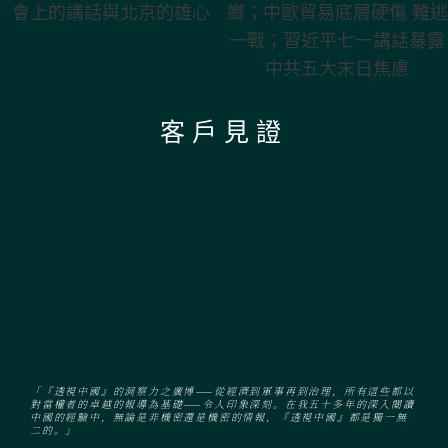
會上的講話與北京的雄心
螂；中歐貿易底層硬傷 難
逃一戰；習近平七一講話
暴露中共五大末日焦慮
客戶見證
「『透視中國』的洞察力之廣博——從經濟到軍事再到治理，所有這些都以
對當權者的卓越的報導為基礎——令人印象深刻。在我五十多年的深入閱讀
中國的經驗中，無論是非機密還是機密的情報，『透視中國』都是獨一無
二的。」