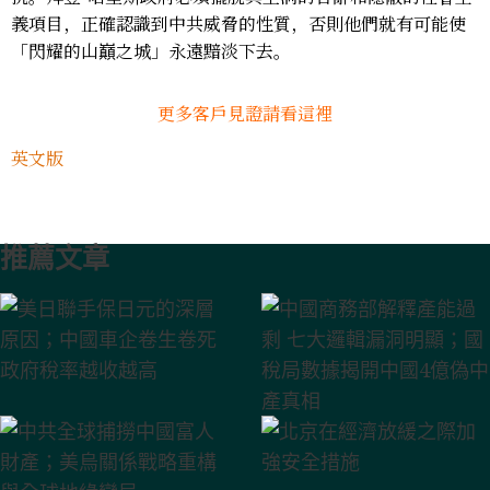
義項目，正確認識到中共威脅的性質，否則他們就有可能使
「閃耀的山巔之城」永遠黯淡下去。
更多客戶見證請看
這裡
英文版
推薦文章
美日聯手保日元的深層原因；中國車企卷生卷死
中國商務部解釋產能過剩 七大邏輯漏洞明顯；國
中共全球捕撈中國富人財產；美烏關係戰略重構
北京在經濟放緩之際加強安全措施
廣西水災 地方政府「以死省錢」傳聞分析；日元
中國AI「降維傾銷」的超限戰路徑；川普「反共
馬興瑞的倒台與中共精英政治的當前動態
中國二季度GDP滑落揭示的經濟真相；美國年輕
中國汽車or中國「棄車」；俄烏戰爭地緣變軌下
廣西潰壩37萬人遭災 禍起平陸運河；川普新寵與
習近平在建黨105週年大會上的講話與北京的雄
眾邦銀行倒閉 房中首只蟑螂；中歐貿易底層硬傷
政府稅率越收越高
稅局數據揭開中國4億偽中產真相
與全球地緣變局
深貶根源及對中美市場影響;賣地巨降、虛擬GDP
產主義」的內外陰陽操作
人為何好感社會主義；中國上半年外貿數據深度
的終局博弈
北京隱憂—土耳其的地緣合圍；僅升兩上將 解放
心
難逃一戰；習近平七一講話暴露中共五大末日焦
與被債務吞噬的地方財政
分析
軍資歷斷層與清洗餘震
慮