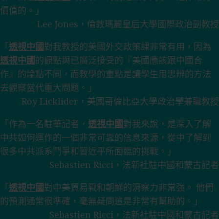
價值的。」
Lee Jones，倫敦瑪麗皇后大學國際政治副教授
「
透視中國
對我教授的美國外交政策課非常有用，因為
透視中國
的觀點與已廣泛接受的『美國應該跟中國合
作』的論點不同，而教學的重點是讓學生用思辨的方法
去觀察當代重大問題。」
Roy Licklider，美國哥倫比亞大學政治學兼職教授
「作為一名駐華記者，
透視中國
對我來說，是深入了解
中共如何運作的一個非常可靠的信息來源，從中了解到
很多中共派系鬥爭和習近平所面臨的挑戰。」
Sebastien Ricci，法新社駐中國和蒙古記者
「
透視中國
對中美貿易戰和朝鮮的洞察力非常強。 他們
的預測通常很準確，毫無疑問這是非常有幫助的。」
Sebastien Ricci，法新社駐中國和蒙古記者