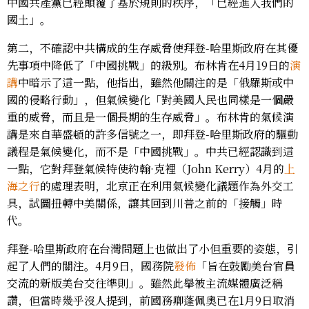
中國共產黨已經顛覆了基於規則的秩序，「已經進入我們的
國土」。
第二，不確認中共構成的生存威脅使拜登-哈里斯政府在其優
先事項中降低了「中國挑戰」的級別。布林肯在4月19日的
演
講
中暗示了這一點，他指出，雖然他關注的是「俄羅斯或中
國的侵略行動」，但氣候變化「對美國人民也同樣是一個嚴
重的威脅，而且是一個長期的生存威脅」。布林肯的氣候演
講是來自華盛頓的許多信號之一，即拜登-哈里斯政府的驅動
議程是氣候變化，而不是「中國挑戰」。中共已經認識到這
一點，它對拜登氣候特使約翰·克裡（John Kerry）4月的
上
海之行
的處理表明，北京正在利用氣候變化議題作為外交工
具，試圖扭轉中美關係，讓其回到川普之前的「接觸」時
代。
拜登-哈里斯政府在台灣問題上也做出了小但重要的姿態，引
起了人們的關注。4月9日，國務院
發佈
「旨在鼓勵美台官員
交流的新版美台交往準則」。雖然此舉被主流媒體廣泛稱
讚，但當時幾乎沒人提到，前國務卿蓬佩奧已在1月9日取消