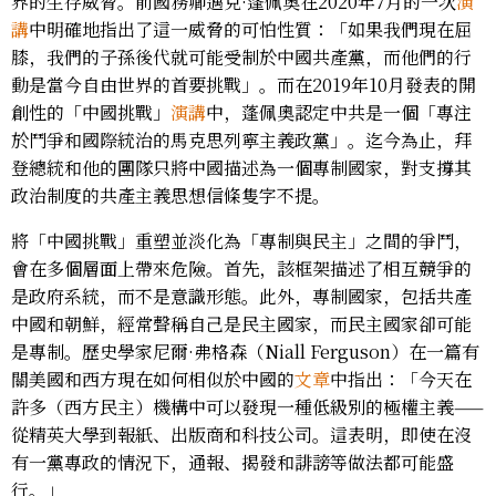
界的生存威脅。前國務卿邁克·蓬佩奧在2020年7月的一次
演
講
中明確地指出了這一威脅的可怕性質：「如果我們現在屈
膝，我們的子孫後代就可能受制於中國共產黨，而他們的行
動是當今自由世界的首要挑戰」。而在2019年10月發表的開
創性的「中國挑戰」
演講
中，蓬佩奧認定中共是一個「專注
於鬥爭和國際統治的馬克思列寧主義政黨」。迄今為止，拜
登總統和他的團隊只將中國描述為一個專制國家，對支撐其
政治制度的共產主義思想信條隻字不提。
將「中國挑戰」重塑並淡化為「專制與民主」之間的爭鬥，
會在多個層面上帶來危險。首先，該框架描述了相互競爭的
是政府系統，而不是意識形態。此外，專制國家，包括共產
中國和朝鮮，經常聲稱自己是民主國家，而民主國家卻可能
是專制。歷史學家尼爾·弗格森（Niall Ferguson）在一篇有
關美國和西方現在如何相似於中國的
文章
中指出：「今天在
許多（西方民主）機構中可以發現一種低級別的極權主義——
從精英大學到報紙、出版商和科技公司。這表明，即使在沒
有一黨專政的情況下，通報、揭發和誹謗等做法都可能盛
行。」