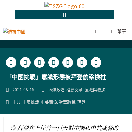
菜單
「中國挑戰」意識形態被拜登偷梁換柱
2021-05-16
地緣政治
,
推薦文章
,
風險與機遇
中共
,
中國挑戰
,
中美關係
,
對華政策
,
拜登
◎ 拜登在上任首一百天對中國和中共威脅的