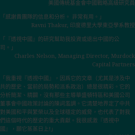
美國傳統基金會中國戰略高級研究員
「感謝貴團隊的信息和分析。 非常有用。」
Ravni Thakur, 印度德里大學東亞學系教授
「『透視中國』的研究幫助我投資或退出中國的公
司。」
Charles Nelson, Managing Director, Murdock
Capital Partners
「我重視『透視中國』，因爲它的文章（尤其是涉及中
共的歷史、當前的局勢和派系政治）總是很精彩。它的
分析簡潔、精闢，沒有那些主導華盛頓特區和美國公司
董事會中國政策討論的陳詞濫調。它清楚地界定了中共
對美國和平與繁榮以及全球穩定的威脅，也代表了對我
們這個時代的歷史的重大貢獻。我很感激『透視中
國』，願它蒸蒸日上!」