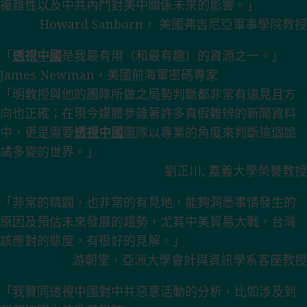
複雜性以及中共內鬥對美中關係未來的影響。」
Howard Sanborn， 美國弗吉尼亞軍事學院教授
「
透視中國
是我最有用（和最有趣）的資源之一。」
James Newman，美國前海軍密碼專家
「明教授與他的團隊所做之局勢判斷都非常有遠見且方
向也正確；在現今媒體參雜著許多真假難辨的新聞資料
中，更是需要
透視中國
團隊以專業的角度來判斷這個詭
譎多變的世界。」
劉正川, 嘉義大學榮譽教授
「非常的精闢，也非常的有見地，能夠洞悉事情發生的
原因及預估未來發展的趨勢，尤其中美貿易大戰，台灣
該應對的態度，有很好的見解。」
游朝堂，亞洲大學會計與資訊學系客座教授
「我贊同透視中國對中共惡意活動的分析，比如涉及到