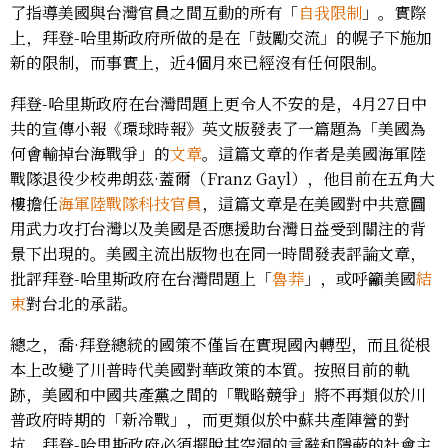
了指導美國與台灣官員之間互動的所有「
自我限制
」。實際
上，拜登-哈里斯政府所做的是在「鼓勵交流」的幌子下施加
新的限制，而事實上，近4個月來已經沒有任何限制。
拜登-哈里斯政府在台灣問題上更令人不安的是，4月27日中
共的宣傳小報《環球時報》英文版發表了一篇題為「美國為
何會輸掉台海戰爭」的
文章
。這篇文章的作者是美國海軍陸
戰隊退役少校弗朗茲·蓋爾（Franz Gayl），他目前在五角大
樓擔任
海軍陸戰隊科技官員
，這篇文章是在美國對中共意圖
用武力攻打台灣以及美國是否應援助台灣日益受到關注的背
景下出現的。美國主流出版物也在同一時間發表評論文章，
批評拜登-哈里斯政府在台灣問題上「
魯莽
」，或呼籲美國
結
束
對台北的承諾。
總之，喬·拜登總統的國策不僅旨在實現國內轉型，而且從根
本上改變了川普時代美國對華政策的本質。按照目前的軌
跡，美國和中國共產黨之間的「戰略競爭」將不再類似於川
普政府時期的「新冷戰」，而更類似於中蘇共產陣營的對
抗。拜登-哈里斯政府必須擺脫其空洞的言辭和隱蔽的社會主