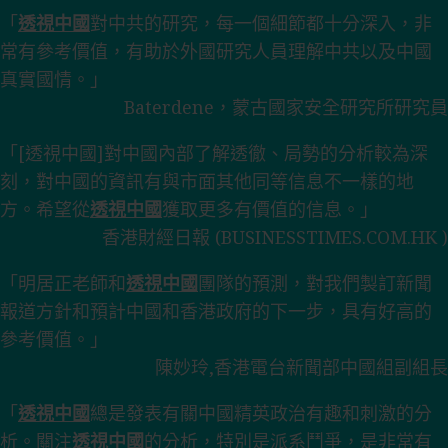
「
透視中國
對中共的研究，每一個細節都十分深入，非
常有參考價值，有助於外國研究人員理解中共以及中國
真實國情。」
Baterdene，蒙古國家安全研究所研究員
「[透視中國]對中國內部了解透徹、局勢的分析較為深
刻，對中國的資訊有與市面其他同等信息不一樣的地
方。希望從
透視中國
獲取更多有價值的信息。」
香港財經日報 (BUSINESSTIMES.COM.HK )
「明居正老師和
透視中國
團隊的預測，對我們製訂新聞
報道方針和預計中國和香港政府的下一步，具有好高的
參考價值。」
陳妙玲,香港電台新聞部中國組副組長
「
透視中國
總是發表有關中國精英政治有趣和刺激的分
析。關注
透視中國
的分析，特別是派系鬥爭，是非常有