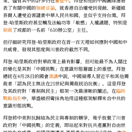
策，儘管其中的許多仍在
審查中
。拜登和他的中國團隊還發
表了有關中國的
強硬言論
，就香港自治權受到侵蝕、新疆維
吾爾人遭受迫害譴責中華人民共和國，並似乎支持台灣。拜
登-哈里斯政府甚至觸及法輪功等「敏感」人權議題，特別是
制裁
了成都的一名前「610辦公室」主任。
但仔細研究拜登-哈里斯政府在首一百天裡如何應對中國和中
共威脅，發現其態度與川普政府截然不同。
拜登-哈里斯政府對華政策上最有影響，但可能最不為人關注
的變化是其對「中國挑戰」在意識形態層面上的重塑。拜登
總統在4月28日的國會
演講
中說，中國領導人習近平和其他獨
裁者「認為民主無法在21世紀與獨裁統治抗衡」。這是拜登
及其政府對「專制與民主」框架一次最清晰的闡述。在
臨時
戰略指引
中，華盛頓拐彎抹角地用這種框架解釋來自中共的
意識形態挑戰。
拜登將中美對抗歸結為民主與專制的競爭，幾乎放棄了川普
政府對「中國挑戰」的定義，即站起來對抗共產黨對自由世