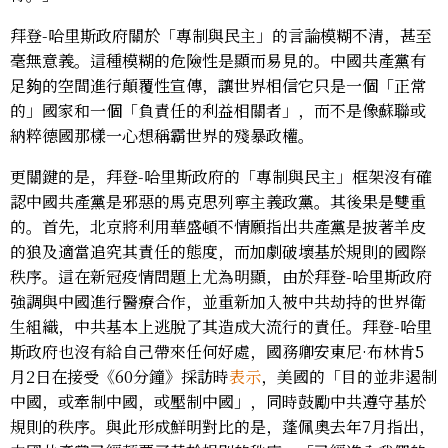
拜登-哈里斯政府關於「專制與民主」的言論模糊不清，甚至
毫無意義。這種模糊的危險性是顯而易見的。中國共產黨有
足夠的空間進行顛覆性宣傳，讓世界相信它只是一個「正常
的」國家和一個「負責任的利益相關者」，而不是像蘇聯或
納粹德國那樣一心想稱霸世界的殘暴政權。
更關鍵的是，拜登-哈里斯政府的「專制與民主」框架沒有確
認中國共產黨是邪惡的馬克思列寧主義政黨。其後果是雙重
的。首先，北京將利用華盛頓不情願指出共產黨是披著羊皮
的狼及適當追究其責任的態度，而加劇破壞基於規則的國際
秩序。這在新冠疫情問題上尤為明顯，由於拜登-哈里斯政府
強調與中國進行醫療合作，並重新加入被中共劫持的世界衛
生組織，中共基本上逃脫了其造成大流行的責任。拜登-哈里
斯政府也沒有給自己帶來任何好處，國務卿安東尼·布林肯5
月2日在接受《60分鐘》採訪時
表示
，美國的「目的並非遏制
中國，或牽制中國，或壓制中國」，同時鼓勵中共遵守基於
規則的秩序。與此形成鮮明對比的是，蓬佩奧去年7月指出，