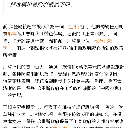
態度與川普政府截然不同。
喬·拜登總統經常被形容為一個「
溫和派
」，他的總統任期則
被
形容
為川普時代「聲色俱厲」之後的「正常回歸」。同
時，主流評論還稱讚「溫和派」拜登是一位「
改革派總
統
」，而這一觀點很快就被拜登-哈里斯政府野心勃勃的政策
所證實。
拜登上任的首一百天，通過了總價值6萬億美元的基礎設施計
劃、各種防疫限制以及將「覺醒」意識形態制度化的舉措，
這清楚地表明，總統希望跑步進入社會主義。然而，還不太
清晰的是，拜登-哈里斯政府在川普政府確認的「中國挑戰」
上的立場。
正如主流媒體所言，拜登正在維持前總統唐納德·川普的「對
華強硬立場」。粗略地看，有很多跡象表明的確如此。在撰
寫本文時，拜登-哈里斯政府保留了川普政府的大部分對華政