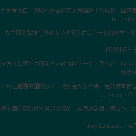
常有參考價值，有助於外國研究人員理解中共以及中國真
Bater
刻，對中國的資訊有與市面其他同等信息不一樣的地方。
香港財經日報 (
報道方針和預計中國和香港政府的下一步，具有好高的參
陳妙
析。關注
透視中國
的分析，特別是派系鬥爭，是非常有價
Lee Jone
透視中國
的觀點與已廣泛接受的『美國應該跟中國合作』
Roy Licklid