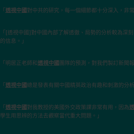
「
透視中國
對中共的研究，每一個細節都十分深入，非
「[透視中國]對中國內部了解透徹、局勢的分析較為深
的信息。」
「明居正老師和
透視中國
團隊的預測，對我們製訂新聞
「
透視中國
總是發表有關中國精英政治有趣和刺激的分
「
透視中國
對我教授的美國外交政策課非常有用，因為
學生用思辨的方法去觀察當代重大問題。」