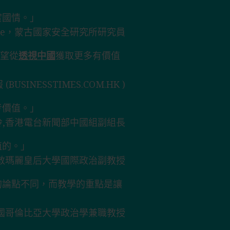
實國情。」
dene，蒙古國家安全研究所研究員
希望從
透視中國
獲取更多有價值
BUSINESSTIMES.COM.HK )
考價值。」
玲,香港電台新聞部中國組副組長
值的。」
s，倫敦瑪麗皇后大學國際政治副教授
的論點不同，而教學的重點是讓
er，美國哥倫比亞大學政治學兼職教授