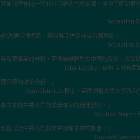
中共如何運作的一個非常可靠的信息來源，從中了解到很
Sebastie
的預測通常很準確，毫無疑問這是非常有幫助的。」
Sebastie
深度和更廣度的分析，而傳統媒體對於中國的政治、政策
John Lipsky，彼得 G
英國公眾的政策分析。」
Kun-Chin Lin 博士，英國劍橋大學大
培養未來懂中共內鬥的漢學專家的絕佳教材。」
Stephen Na
複雜性以及中共內鬥對美中關係未來的影響。」
Howard San