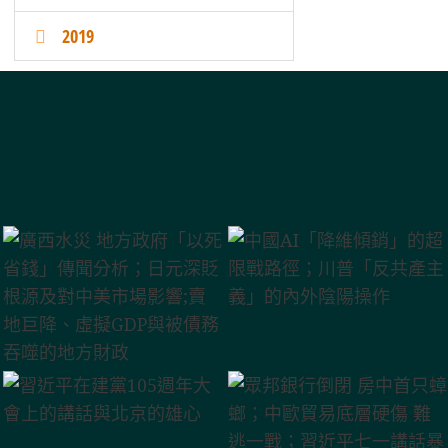
2019
、虛擬GDP與被債務吞噬的地方財政
兩上將 解放軍資歷斷層與清洗餘震
國上半年外貿數據深度分析
話暴露中共五大末日焦慮
4億偽中產真相
外陰陽操作
越收越高
緣變局
博弈