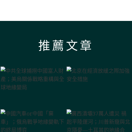
推薦文章
聞分析；日元深貶根源及對中美市場影響;賣地巨降
運河；川普新寵與北京隱憂—土耳其的地緣合圍；僅升
示的經濟真相；美國年輕人為何好感社會主義；中
只蟑螂；中歐貿易底層硬傷 難逃一戰；習近平七一講
釋產能過剩 七大邏輯漏洞明顯；國稅局數據揭開中國
「降維傾銷」的超限戰路徑；川普「反共產主義」的內
手保日元的深層原因；中國車企卷生卷死 政府稅率
全球捕撈中國富人財產；美烏關係戰略重構與全球地
國汽車or中國「棄車」；俄烏戰爭地緣變軌下的終局
習近平在建黨105週年大會上的講話與北京的雄心
馬興瑞的倒台與中共精英政治的當前動態
北京在經濟放緩之際加強安全措施