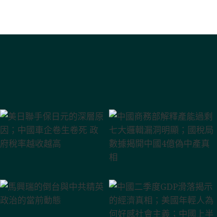
廣西水災 地方政府「以死省錢」傳
廣西潰壩37萬人遭災 禍起平陸
中國二季度GDP滑落揭
眾邦銀行倒閉 房中首
中國商務部解
中國AI
美日聯
中共
中