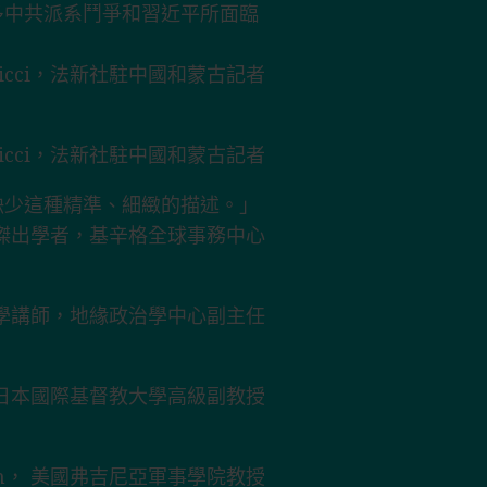
多中共派系鬥爭和習近平所面臨
n Ricci，法新社駐中國和蒙古記者
n Ricci，法新社駐中國和蒙古記者
缺少這種精準、細緻的描述。」
·彼得森傑出學者，基辛格全球事務中心
學政治學講師，地緣政治學中心副主任
gy，日本國際基督教大學高級副教授
born， 美國弗吉尼亞軍事學院教授