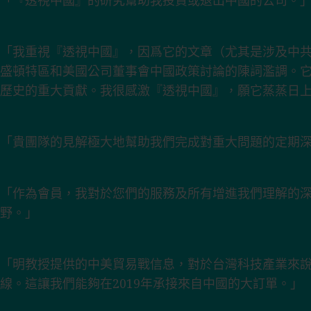
「『透視中國』的研究幫助我投資或退出中國的公司。
「我重視『透視中國』，因爲它的文章（尤其是涉及中
盛頓特區和美國公司董事會中國政策討論的陳詞濫調。
歷史的重大貢獻。我很感激『透視中國』，願它蒸蒸日上
「貴團隊的見解極大地幫助我們完成對重大問題的定期
「作為會員，我對於您們的服務及所有增進我們理解的
野。」
「明教授提供的中美貿易戰信息，對於台灣科技產業來說
線。這讓我們能夠在2019年承接來自中國的大訂單。」