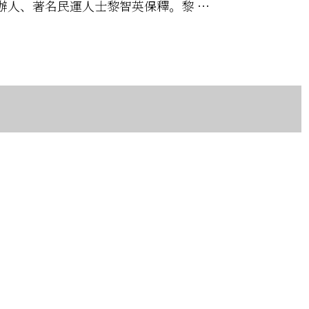
創辦人、著名民運人士黎智英保釋。黎 …