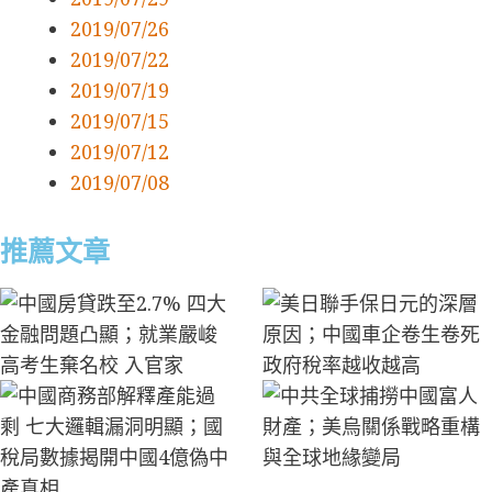
2019/07/26
2019/07/22
2019/07/19
2019/07/15
2019/07/12
2019/07/08
推薦文章
中國房貸跌至2.7% 四大金融問題凸顯；就業嚴峻
美日聯手保日元的深層原因；中國車企卷生卷死
中國商務部解釋產能過剩 七大邏輯漏洞明顯；國
中共全球捕撈中國富人財產；美烏關係戰略重構
北京在經濟放緩之際加強安全措施
廣西水災 地方政府「以死省錢」傳聞分析；日元
中國AI「降維傾銷」的超限戰路徑；川普「反共
馬興瑞的倒台與中共精英政治的當前動態
中國二季度GDP滑落揭示的經濟真相；美國年輕
中國汽車or中國「棄車」；俄烏戰爭地緣變軌下
廣西潰壩37萬人遭災 禍起平陸運河；川普新寵與
習近平在建黨105週年大會上的講話與北京的雄
高考生棄名校 入官家
政府稅率越收越高
稅局數據揭開中國4億偽中產真相
與全球地緣變局
深貶根源及對中美市場影響;賣地巨降、虛擬GDP
產主義」的內外陰陽操作
人為何好感社會主義；中國上半年外貿數據深度
的終局博弈
北京隱憂—土耳其的地緣合圍；僅升兩上將 解放
心
與被債務吞噬的地方財政
分析
軍資歷斷層與清洗餘震