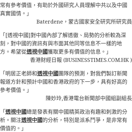
常有參考價值，有助於外國研究人員理解中共以及中國
真實國情。」
Baterdene，蒙古國家安全研究所研究員
「[透視中國]對中國內部了解透徹、局勢的分析較為深
刻，對中國的資訊有與市面其他同等信息不一樣的地
方。希望從
透視中國
獲取更多有價值的信息。」
香港財經日報 (BUSINESSTIMES.COM.HK )
「明居正老師和
透視中國
團隊的預測，對我們製訂新聞
報道方針和預計中國和香港政府的下一步，具有好高的
參考價值。」
陳妙玲,香港電台新聞部中國組副組長
「
透視中國
總是發表有關中國精英政治有趣和刺激的分
析。關注
透視中國
的分析，特別是派系鬥爭，是非常有
價值的。」