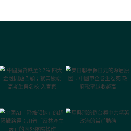
中國房貸跌至
美日聯手保日元
2.7% 四大金融問
的深層原因；中
題凸顯；就業嚴
國車企卷生卷死
峻 高考生棄名校
政府稅率越收越
入官家
高
中國AI「降維傾
馬興瑞的倒台與
銷」的超限戰路
中共精英政治的
徑；川普「反共
當前動態
產主義」的內外