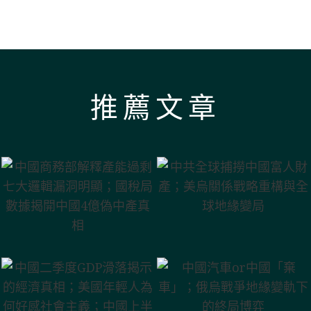
推薦文章
中國商務部解釋
中共全球捕撈中
產能過剩 七大邏
國富人財產；美
輯漏洞明顯；國
烏關係戰略重構
稅局數據揭開中
與全球地緣變局
中國二季度GDP
國4億偽中產真相
滑落揭示的經濟
中國汽車or中國
真相；美國年輕
「棄車」；俄烏
人為何好感社會
戰爭地緣變軌下