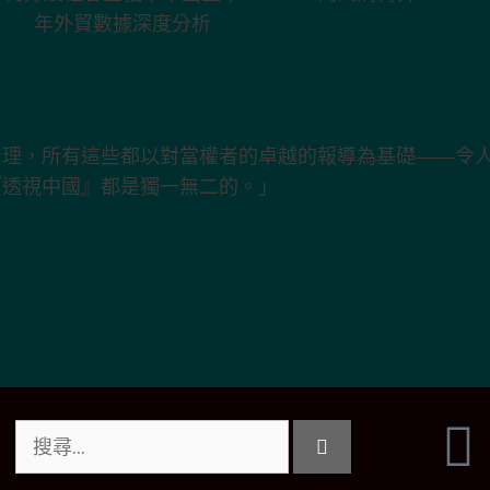
主義；中國上半
的終局博弈
年外貿數據深度
分析
治理，所有這些都以對當權者的卓越的報導為基礎——令
『透視中國』都是獨一無二的。」