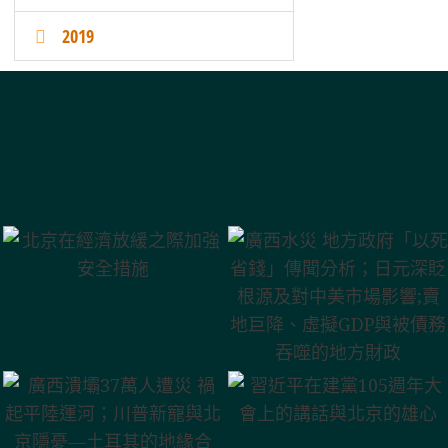
2019
廣西水災 地方政
府「以死省錢」
北京在經濟放緩
傳聞分析；日元
之際加強安全措
深貶根源及對中
施
美市場影響;賣地
廣西潰壩37萬人
巨降、虛擬GDP
遭災 禍起平陸運
習近平在建黨105
與被債務吞噬的
河；川普新寵與
週年大會上的講
地方財政
北京隱憂—土耳
話與北京的雄心