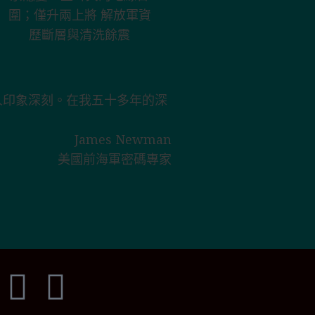
其的地緣合圍；
僅升兩上將 解放
軍資歷斷層與清
洗餘震
人印象深刻。在我五十多年的深
「從『透視中國』的報告
James Newman
美國前海軍密碼專家