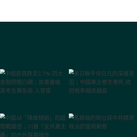
廣西水災 地方政府「以死省錢」傳
廣西潰壩37萬人遭災 禍起平陸
中國二季度GDP滑落揭
中國商務部解
中國AI
中國房貸
美日聯
中共
中