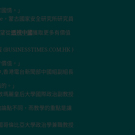
實國情。」
dene，蒙古國家安全研究所研究員
希望從
透視中國
獲取更多有價值
BUSINESSTIMES.COM.HK )
考價值。」
玲,香港電台新聞部中國組副組長
值的。」
s，倫敦瑪麗皇后大學國際政治副教授
的論點不同，而教學的重點是讓
er，美國哥倫比亞大學政治學兼職教授