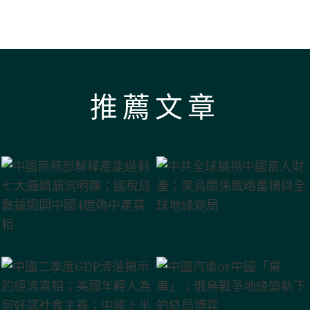
推薦文章
聞分析；日元深貶根源及對中美市場影響;賣地巨降
運河；川普新寵與北京隱憂—土耳其的地緣合圍；僅升
示的經濟真相；美國年輕人為何好感社會主義；中
釋產能過剩 七大邏輯漏洞明顯；國稅局數據揭開中國
「降維傾銷」的超限戰路徑；川普「反共產主義」的內
跌至2.7% 四大金融問題凸顯；就業嚴峻 高考生棄名
手保日元的深層原因；中國車企卷生卷死 政府稅率
全球捕撈中國富人財產；美烏關係戰略重構與全球地
國汽車or中國「棄車」；俄烏戰爭地緣變軌下的終局
習近平在建黨105週年大會上的講話與北京的雄心
馬興瑞的倒台與中共精英政治的當前動態
北京在經濟放緩之際加強安全措施