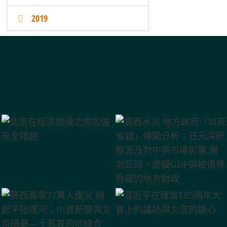
2019
、虛擬GDP與被債務吞噬的地方財政
兩上將 解放軍資歷斷層與清洗餘震
國上半年外貿數據深度分析
4億偽中產真相
外陰陽操作
校 入官家
越收越高
緣變局
博弈