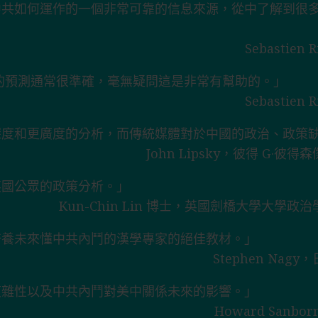
中共如何運作的一個非常可靠的信息來源，從中了解到很
Sebastie
的預測通常很準確，毫無疑問這是非常有幫助的。」
Sebastie
深度和更廣度的分析，而傳統媒體對於中國的政治、政策
John Lipsky，彼得 G
英國公眾的政策分析。」
Kun-Chin Lin 博士，英國劍橋大學大
培養未來懂中共內鬥的漢學專家的絕佳教材。」
Stephen Na
複雜性以及中共內鬥對美中關係未來的影響。」
Howard San