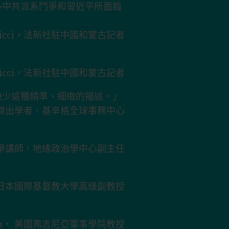
多中共派系鬥爭和習近平所面臨
n Ricci，法新社駐中國和蒙古記者
n Ricci，法新社駐中國和蒙古記者
缺少這種精準、細緻的描述。」
·彼得森傑出學者，基辛格全球事務中心
學政治學講師，地緣政治學中心副主任
gy，日本國際基督教大學高級副教授
born， 美國弗吉尼亞軍事學院教授