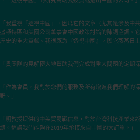
「『透視中國』的研究幫助我投資或退出中國的公司。
「我重視『透視中國』，因爲它的文章（尤其是涉及中
盛頓特區和美國公司董事會中國政策討論的陳詞濫調。
歷史的重大貢獻。我很感激『透視中國』，願它蒸蒸日上
「貴團隊的見解極大地幫助我們完成對重大問題的定期
「作為會員，我對於您們的服務及所有增進我們理解的
野。」
「明教授提供的中美貿易戰信息，對於台灣科技產業來說
線。這讓我們能夠在2019年承接來自中國的大訂單。」