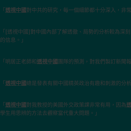
「
透視中國
對中共的研究，每一個細節都十分深入，非
「[透視中國]對中國內部了解透徹、局勢的分析較為深
的信息。」
「明居正老師和
透視中國
團隊的預測，對我們製訂新聞
「
透視中國
總是發表有關中國精英政治有趣和刺激的分
「
透視中國
對我教授的美國外交政策課非常有用，因為
學生用思辨的方法去觀察當代重大問題。」