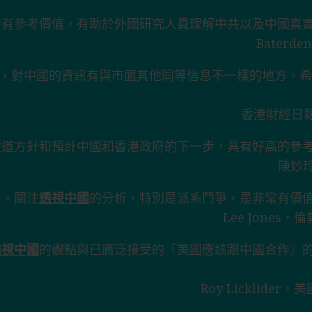
常有參考價值，有助於外國研究人員理解中共以及中國真
Bater
刻，對中國的資訊有與市面其他同等信息不一樣的地方。
香港財經日報 (
報道方針和預計中國和香港政府的下一步，具有好高的參
陳妙
析。關注
透視中國
的分析，特別是派系鬥爭，是非常有價
Lee Jone
透視中國
的觀點與已廣泛接受的『美國應該跟中國合作』
Roy Licklid