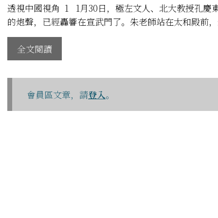
透視中國視角 1 1月30日，極左文人、北大教授孔
的炮聲，已經轟響在宣武門了。朱老師站在太和殿前，
全文閱讀
會員區文章，請
登入
。