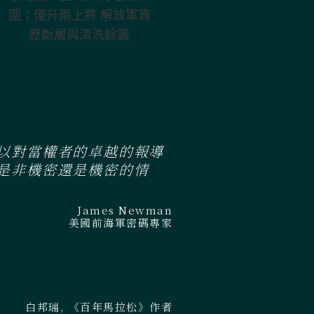
其的地緣合圍；
僅升兩上將 解放
軍資歷斷層與清
洗餘震
以對當權者的卓越的報導
是非機密還是機密的情
James Newman
美國前海軍密碼專家
白邦瑞, 《百年馬拉松》作者