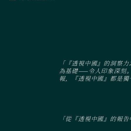
陰陽操作
「『透視中國』的洞察力
為基礎——令人印象深刻
報，『透視中國』都是獨
「從『透視中國』的報告