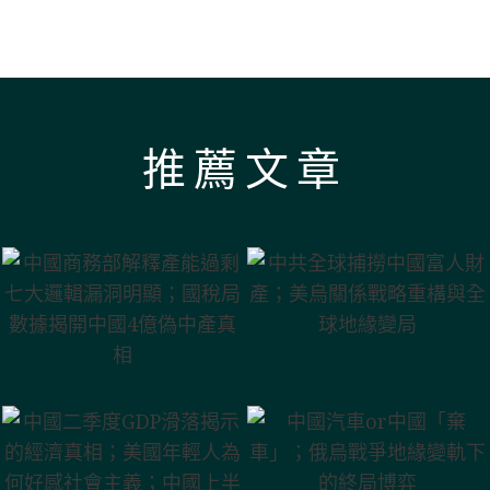
推薦文章
中國商務部解釋
中共全球捕撈中
產能過剩 七大邏
國富人財產；美
輯漏洞明顯；國
烏關係戰略重構
稅局數據揭開中
與全球地緣變局
中國二季度GDP
國4億偽中產真相
滑落揭示的經濟
中國汽車or中國
真相；美國年輕
「棄車」；俄烏
人為何好感社會
戰爭地緣變軌下