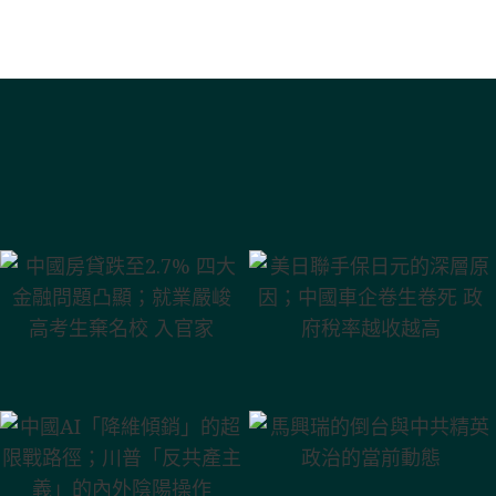
中國房貸跌至
美日聯手保日元
2.7% 四大金融問
的深層原因；中
題凸顯；就業嚴
國車企卷生卷死
峻 高考生棄名校
政府稅率越收越
入官家
高
中國AI「降維傾
馬興瑞的倒台與
銷」的超限戰路
中共精英政治的
徑；川普「反共
當前動態
產主義」的內外