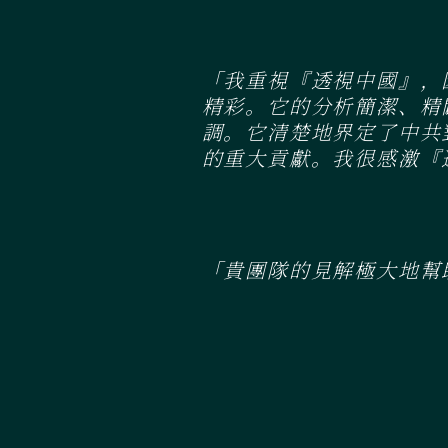
「我重視『透視中國』，
精彩。它的分析簡潔、精
調。它清楚地界定了中共
的重大貢獻。我很感激『
「貴團隊的見解極大地幫