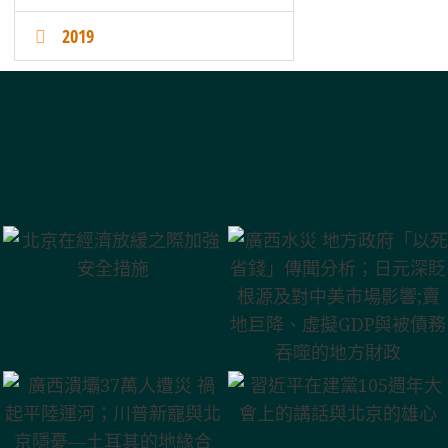
2019
廣西水災 地方政
府「以死省錢」
北京在經濟放緩
傳聞分析；日元
之際加強安全措
深貶根源及對中
施
美市場影響;賣地
廣西潰壩37萬人
巨降、虛擬GDP
遭災 禍起平陸運
習近平在建黨105
與被債務吞噬的
河；川普新寵與
週年大會上的講
地方財政
北京隱憂—土耳
話與北京的雄心