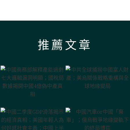
推薦文章
中國商務部解釋
中共全球捕撈中
產能過剩 七大邏
國富人財產；美
輯漏洞明顯；國
烏關係戰略重構
稅局數據揭開中
與全球地緣變局
中國二季度GDP
國4億偽中產真相
滑落揭示的經濟
中國汽車or中國
真相；美國年輕
「棄車」；俄烏
人為何好感社會
戰爭地緣變軌下