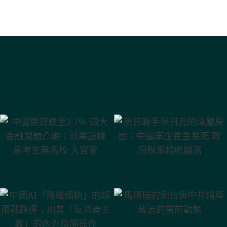
中國房貸跌至
美日聯手保日元
2.7% 四大金融問
的深層原因；中
題凸顯；就業嚴
國車企卷生卷死
峻 高考生棄名校
政府稅率越收越
入官家
高
中國AI「降維傾
馬興瑞的倒台與
銷」的超限戰路
中共精英政治的
徑；川普「反共
當前動態
產主義」的內外