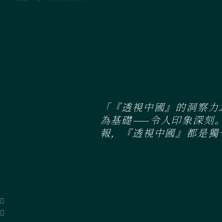
陰陽操作
「『透視中國』的洞察力
為基礎——令人印象深刻
報，『透視中國』都是獨