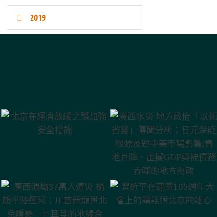
2019
廣西水災 地方政
府「以死省錢」
北京在經濟放緩
傳聞分析；日元
之際加強安全措
深貶根源及對中
施
美市場影響;賣地
廣西潰壩37萬人
巨降、虛擬GDP
遭災 禍起平陸運
習近平在建黨105
與被債務吞噬的
河；川普新寵與
週年大會上的講
地方財政
北京隱憂—土耳
話與北京的雄心