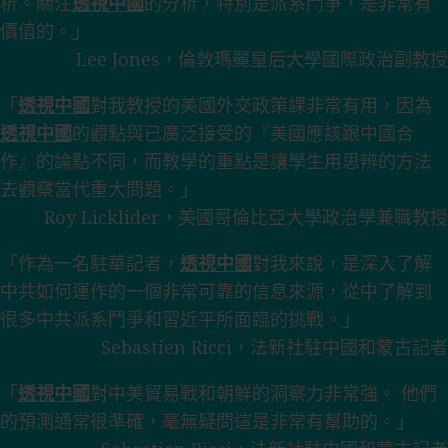
析。關注
透視中國
的分析，特別是派系鬥爭，是非常有
價值的。」
Lee Jones，倫敦瑪麗皇后大學國際政治副教授
「
透視中國
對我教授的美國外交政策課非常有用，因為
透視中國
的觀點與已廣泛接受的『美國應該跟中國合
作』的論點不同，而教學的重點是讓學生用思辨的方法
去觀察當代重大問題。」
Roy Licklider，美國哥倫比亞大學政治學兼職教授
「作為一名駐華記者，
透視中國
對我來說，是深入了解
中共如何運作的一個非常可靠的信息來源，從中了解到
很多中共派系鬥爭和習近平所面臨的挑戰。」
Sebastien Ricci，法新社駐中國和蒙古記者
「
透視中國
對中美貿易戰和朝鮮的洞察力非常強。 他們
的預測通常很準確，毫無疑問這是非常有幫助的。」