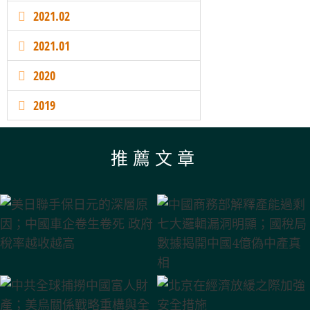
2021.02
2021.01
2020
2019
推薦文章
眾邦銀行倒閉 房中首只蟑螂；中歐貿易底層硬傷 難逃一戰；習
廣西潰壩37萬人遭災 禍起平陸運河；川普新寵與北京隱憂—土
美日聯手保日元的深層原因；中國車企卷生卷死 政府稅率越收
中國商務部解釋產能過剩 七大邏輯漏洞明顯；國稅局數據揭開
廣西水災 地方政府「以死省錢」傳聞分析；日元深貶根源及對
中國AI「降維傾銷」的超限戰路徑；川普「反共產主義」的內
中國二季度GDP滑落揭示的經濟真相；美國年輕人為何好感社
中共全球捕撈中國富人財產；美烏關係戰略重構與全球地緣變
中國汽車or中國「棄車」；俄烏戰爭地緣變軌下的終局博弈
習近平在建黨105週年大會上的講話與北京的雄心
馬興瑞的倒台與中共精英政治的當前動態
北京在經濟放緩之際加強安全措施
中美市場影響;賣地巨降、虛擬GDP與被債務吞噬的地方財政
耳其的地緣合圍；僅升兩上將 解放軍資歷斷層與清洗餘震
會主義；中國上半年外貿數據深度分析
近平七一講話暴露中共五大末日焦慮
中國4億偽中產真相
外陰陽操作
越高
局