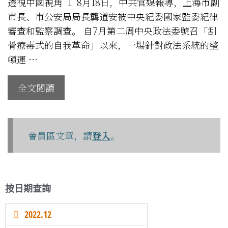
透視中國視角 1 8月18日，中共官媒報導，上海市副
市長、市公安局局長龔道安被中央紀委國家監委紀律
審查和監察調查。 自7月第二周中央政法委號召「刮
骨療毒式的自我革命」以來，一場針對政法系統的整
頓運 …
全文閱讀
會員區文章，請
登入
。
按日期查詢
2022.12