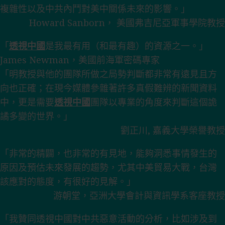
複雜性以及中共內鬥對美中關係未來的影響。」
Howard Sanborn， 美國弗吉尼亞軍事學院教授
「
透視中國
是我最有用（和最有趣）的資源之一。」
James Newman，美國前海軍密碼專家
「明教授與他的團隊所做之局勢判斷都非常有遠見且方
向也正確；在現今媒體參雜著許多真假難辨的新聞資料
中，更是需要
透視中國
團隊以專業的角度來判斷這個詭
譎多變的世界。」
劉正川, 嘉義大學榮譽教授
「非常的精闢，也非常的有見地，能夠洞悉事情發生的
原因及預估未來發展的趨勢，尤其中美貿易大戰，台灣
該應對的態度，有很好的見解。」
游朝堂，亞洲大學會計與資訊學系客座教授
「我贊同透視中國對中共惡意活動的分析，比如涉及到