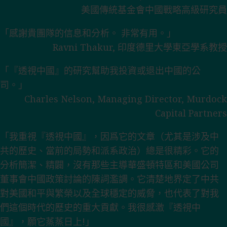
美國傳統基金會中國戰略高級研究員
「感謝貴團隊的信息和分析。 非常有用。」
Ravni Thakur, 印度德里大學東亞學系教授
「『透視中國』的研究幫助我投資或退出中國的公
司。」
Charles Nelson, Managing Director, Murdock
Capital Partners
「我重視『透視中國』，因爲它的文章（尤其是涉及中
共的歷史、當前的局勢和派系政治）總是很精彩。它的
分析簡潔、精闢，沒有那些主導華盛頓特區和美國公司
董事會中國政策討論的陳詞濫調。它清楚地界定了中共
對美國和平與繁榮以及全球穩定的威脅，也代表了對我
們這個時代的歷史的重大貢獻。我很感激『透視中
國』，願它蒸蒸日上!」