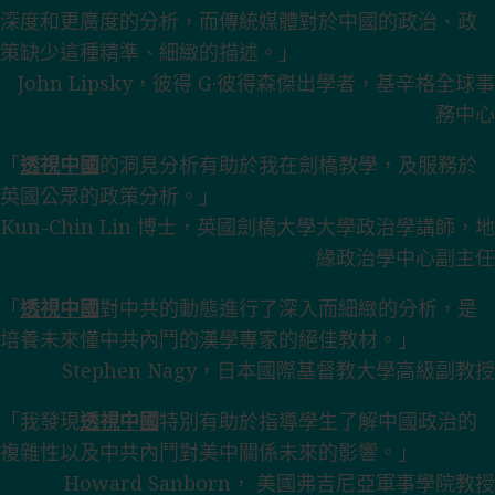
深度和更廣度的分析，而傳統媒體對於中國的政治、政
策缺少這種精準、細緻的描述。」
John Lipsky，彼得 G·彼得森傑出學者，基辛格全球事
務中心
「
透視中國
的洞見分析有助於我在劍橋教學，及服務於
英國公眾的政策分析。」
Kun-Chin Lin 博士，英國劍橋大學大學政治學講師，地
緣政治學中心副主任
「
透視中國
對中共的動態進行了深入而細緻的分析，是
培養未來懂中共內鬥的漢學專家的絕佳教材。」
Stephen Nagy，日本國際基督教大學高級副教授
「我發現
透視中國
特別有助於指導學生了解中國政治的
複雜性以及中共內鬥對美中關係未來的影響。」
Howard Sanborn， 美國弗吉尼亞軍事學院教授