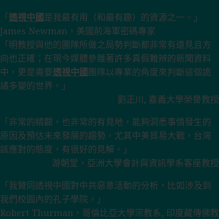
「
透視中國
是我最有用（和最有趣）的資源之一。」
James Newman，美國前海軍密碼專家
「明教授與他的團隊所做之局勢判斷都非常有遠見且方
向也正確；在現今媒體參雜著許多真假難辨的新聞資料
中，更是需要
透視中國
團隊以專業的角度來判斷這個詭
譎多變的世界。」
劉正川, 嘉義大學榮譽教授
「非常的精闢，也非常的有見地，能夠洞悉事情發生的
原因及預估未來發展的趨勢，尤其中美貿易大戰，台灣
該應對的態度，有很好的見解。」
游朝堂，亞洲大學會計與資訊學系客座教授
「我贊同透視中國對中共惡意活動的分析，比如涉及到
我們校園內的孔子學院。」
Robert Thurman，哥倫比亞大學宗教系, 印度藏傳佛教