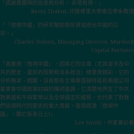
「感謝貴團隊的信息和分析。 非常有用。」
Ravni Thakur, 印度德里大學東亞學系教授
「『透視中國』的研究幫助我投資或退出中國的公
司。」
Charles Nelson, Managing Director, Murdock
Capital Partners
「我重視『透視中國』，因爲它的文章（尤其是涉及中
共的歷史、當前的局勢和派系政治）總是很精彩。它的
分析簡潔、精闢，沒有那些主導華盛頓特區和美國公司
董事會中國政策討論的陳詞濫調。它清楚地界定了中共
對美國和平與繁榮以及全球穩定的威脅，也代表了對我
們這個時代的歷史的重大貢獻。我很感激『透視中
國』，願它蒸蒸日上!」
Lee Smith，作家兼記者