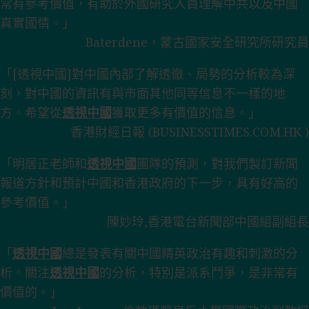
常有參考價值，有助於外國研究人員理解中共以及中國
真實國情。」
Baterdene，蒙古國家安全研究所研究員
「[透視中國]對中國內部了解透徹、局勢的分析較為深
刻，對中國的資訊有與市面其他同等信息不一樣的地
方。希望從
透視中國
獲取更多有價值的信息。」
香港財經日報 (BUSINESSTIMES.COM.HK )
「明居正老師和
透視中國
團隊的預測，對我們製訂新聞
報道方針和預計中國和香港政府的下一步，具有好高的
參考價值。」
陳妙玲,香港電台新聞部中國組副組長
「
透視中國
總是發表有關中國精英政治有趣和刺激的分
析。關注
透視中國
的分析，特別是派系鬥爭，是非常有
價值的。」