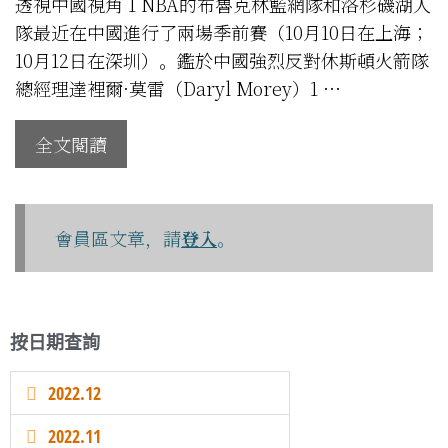
透視中國視角 1 NBA的布魯克林籃網隊和洛杉磯湖人
隊最近在中國進行了兩場季前賽（10月10日在上海；
10月12日在深圳）。鑑於中國強烈反對休斯頓火箭隊
總經理達裡爾·莫雷（Daryl Morey）1 …
全文閱讀
會員區文章，請
登入
。
按日期查詢
2022.12
2022.11