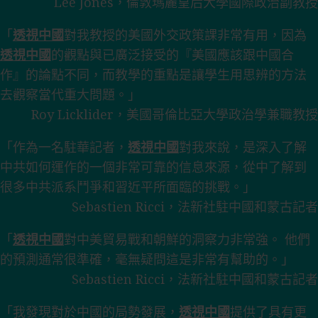
Lee Jones，倫敦瑪麗皇后大學國際政治副教授
「
透視中國
對我教授的美國外交政策課非常有用，因為
透視中國
的觀點與已廣泛接受的『美國應該跟中國合
作』的論點不同，而教學的重點是讓學生用思辨的方法
去觀察當代重大問題。」
Roy Licklider，美國哥倫比亞大學政治學兼職教授
「作為一名駐華記者，
透視中國
對我來說，是深入了解
中共如何運作的一個非常可靠的信息來源，從中了解到
很多中共派系鬥爭和習近平所面臨的挑戰。」
Sebastien Ricci，法新社駐中國和蒙古記者
「
透視中國
對中美貿易戰和朝鮮的洞察力非常強。 他們
的預測通常很準確，毫無疑問這是非常有幫助的。」
Sebastien Ricci，法新社駐中國和蒙古記者
「我發現對於中國的局勢發展，
透視中國
提供了具有更