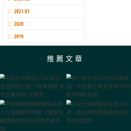
2021.01
2020
2019
推薦文章
廣西潰壩37萬人遭災 禍起平陸運河；川普新寵與北京隱憂—土
美日聯手保日元的深層原因；中國車企卷生卷死 政府稅率越收
中國商務部解釋產能過剩 七大邏輯漏洞明顯；國稅局數據揭開
廣西水災 地方政府「以死省錢」傳聞分析；日元深貶根源及對
中國AI「降維傾銷」的超限戰路徑；川普「反共產主義」的內
中國二季度GDP滑落揭示的經濟真相；美國年輕人為何好感社
中共全球捕撈中國富人財產；美烏關係戰略重構與全球地緣變
中國房貸跌至2.7% 四大金融問題凸顯；就業嚴峻 高考生棄名
中國汽車or中國「棄車」；俄烏戰爭地緣變軌下的終局博弈
習近平在建黨105週年大會上的講話與北京的雄心
馬興瑞的倒台與中共精英政治的當前動態
北京在經濟放緩之際加強安全措施
中美市場影響;賣地巨降、虛擬GDP與被債務吞噬的地方財政
耳其的地緣合圍；僅升兩上將 解放軍資歷斷層與清洗餘震
會主義；中國上半年外貿數據深度分析
中國4億偽中產真相
外陰陽操作
校 入官家
越高
局